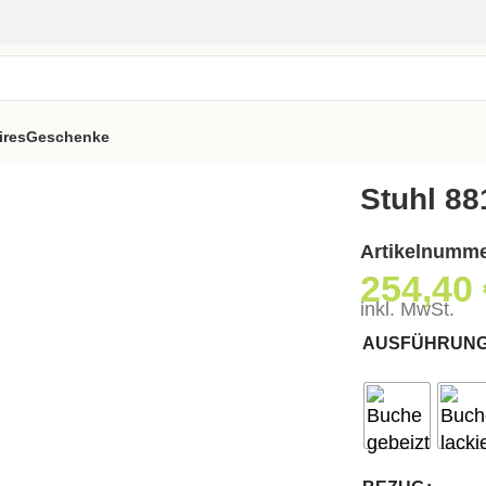
ires
Geschenke
Stuhl 88
Artikelnumm
254,40
inkl. MwSt.
AUSFÜHRUN