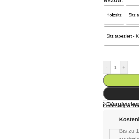
BEZUG
Holzsitz
Sitz 
Sitz tapeziert -
-
+
Vergleiche
Lieferung & Ve
Kostenl
Bis zu 