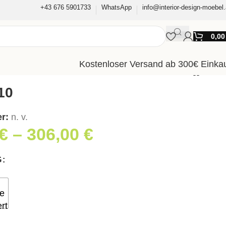
+43 676 5901733
WhatsApp
info@interior-design-moebel.
0,0
Kostenloser Versand ab 300€ Einka
10
er:
n. v.
€
–
306,00
€
G