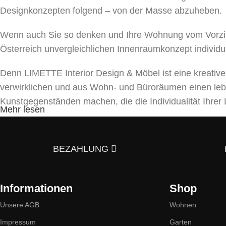
Designkonzepten folgend – von der Masse abzuheben.
Wenn auch Sie so denken und Ihre Wohnung vom Vorzim
Österreich unvergleichlichen Innenraumkonzept individu
Denn LIMETTE Interior Design & Möbel ist eine kreativ
verwirklichen und aus Wohn- und Büroräumen einen le
Kunstgegenständen machen, die die Individualität Ihr
Mehr lesen
Unser Team bietet ein umfassendes Spektrum von Dienst
und Beleuchtungen bis hin zu Textilien und Dekor. Mit a
BEZAHLUNG
5 Gründe, warum es sich lohnt uns zu kont
Informationen
Shop
Stilvielfalt:
Wir bieten Möbel im skandinavischen, dänisch
eines einzigartigen Interieurs inspirieren werden.
Unsere AGB
Wohnen
Impressum
Garten