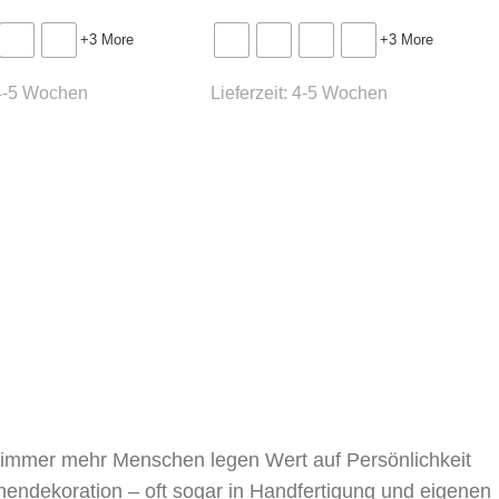
. ABI-1 oder MER-1
+3 More
+3 More
4-5 Wochen
Lieferzeit:
4-5 Wochen
, immer mehr Menschen legen Wert auf Persönlichkeit
nnendekoration – oft sogar in Handfertigung und eigenen