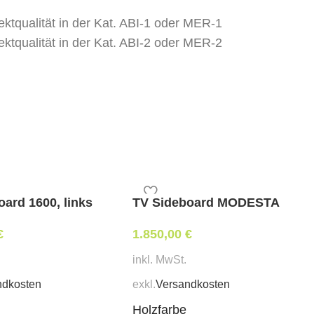
ektqualität in der Kat. ABI-1 oder MER-1
ektqualität in der Kat. ABI-2 oder MER-2
ellten Eigenbezug
 Sitzhöhe 46 cm, Gesamthöhe 83 cm
ard 1600, links
TV Sideboard MODESTA
erung / beigestellten Bezug)
€
1.850,00
€
inkl. MwSt.
ndkosten
exkl.
Versandkosten
Holzfarbe