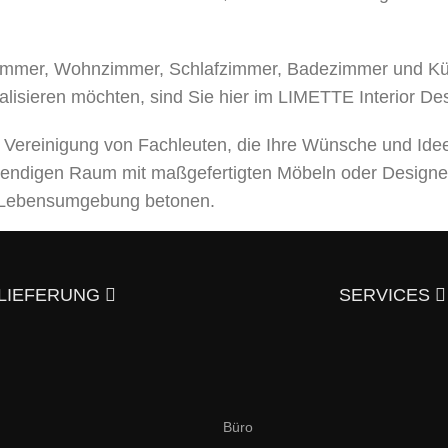
mer, Wohnzimmer, Schlafzimmer, Badezimmer und Küche
alisieren möchten, sind Sie hier im LIMETTE Interior De
e Vereinigung von Fachleuten, die Ihre Wünsche und Ide
bendigen Raum mit maßgefertigten Möbeln oder Designe
er Lebensumgebung betonen.
leistungen an, von der Entwicklung eines Designprojek
usgezeichneter Qualität – und trotzdem günstig.
Überzeu
LIEFERUNG
SERVICES
aktieren?
en und italienischen Stil an. Hier finden Sie elegante,
Büro