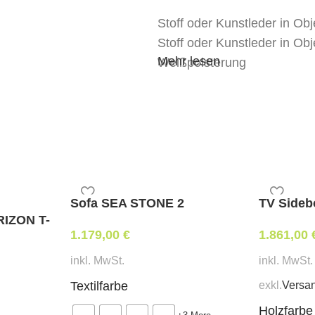
Stoff oder Kunstleder in Obj
Stoff oder Kunstleder in Obj
Mehr lesen
Weißpolsterung
tapeziert mit Ihrem beigest
Abmessungen:
Breite 46 cm, Tiefe 47 cm,
Mindestbestellmenge:
12 Stk
Sofa SEA STONE 2
TV Sidebo
Stoffbedarf:
(für Weißpolst
RIZON T-
0,3 lfm
1.179,00
€
1.861,00
inkl. MwSt.
inkl. MwSt.
Lieferzeit:
ca. 6 -7 Wochen
exkl.
Versa
Textilfarbe
Holzfarbe