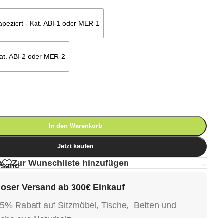
tapeziert - Kat. ABI-1 oder MER-1
 Kat. ABI-2 oder MER-2
In den Warenkorb
Jetzt kaufen
n
Zur Wunschliste hinzufügen
rsand
oser Versand ab 300€ Einkauf
15% Rabatt auf Sitzmöbel, Tische, Betten und