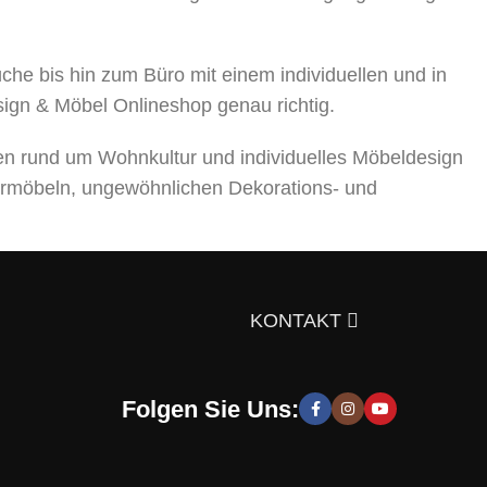
 bis hin zum Büro mit einem individuellen und in
sign & Möbel Onlineshop genau richtig.
en rund um Wohnkultur und individuelles Möbeldesign
rmöbeln, ungewöhnlichen Dekorations- und
ts über die Auswahl von Möbeln, Dekorationsmaterialien
gen Sie sich doch selbst davon!
KONTAKT
Folgen Sie Uns:
 moderne und stilvolle Lösungen, die Sie zur Schaffung