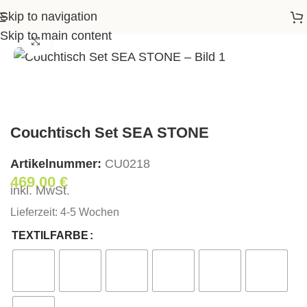
Skip to navigation
Wohnen
>
Couchtische
>
Couchtisch Set SEA STONE
Skip to main content
Klick zum Vergrößern
Couchtisch Set SEA STONE
Artikelnummer:
СU0218
469,00
€
inkl. MwSt.
Lieferzeit:
4-5 Wochen
TEXTILFARBE