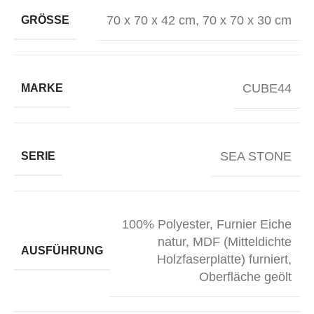
70 x 70 x 42 cm
,
70 х 70 х 30 cm
GRÖSSE
CUBE44
MARKE
SEA STONE
SERIE
100% Polyester
,
Furnier Eiche
natur
,
MDF (Mitteldichte
AUSFÜHRUNG
Holzfaserplatte) furniert,
Oberfläche geölt