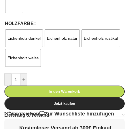
HOLZFARBE
Eichenholz dunkel
Eichenholz natur
Eichenholz rustikal
Eichenholz weiss
-
+
In den Warenkorb
Jetzt kaufen
Vergleichen
Zur Wunschliste hinzufügen
Lieferung & Versand
Kostenloser Versand ab 300€ Einkauf