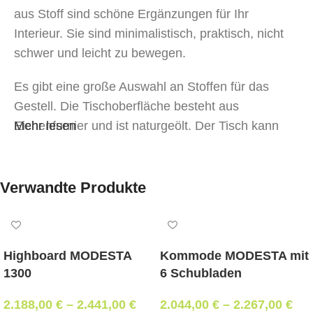
aus Stoff sind schöne Ergänzungen für Ihr
Interieur. Sie sind minimalistisch, praktisch, nicht
schwer und leicht zu bewegen.
Es gibt eine große Auswahl an Stoffen für das
Gestell. Die Tischoberfläche besteht aus
Eichenfurnier und ist naturgeölt. Der Tisch kann
Mehr lesen
problemlos die Funktion eines Nachttisches
übernehmen.
Verwandte Produkte
Highboard MODESTA
Kommode MODESTA mit
1300
6 Schubladen
2.188,00
€
–
2.441,00
€
2.044,00
€
–
2.267,00
€