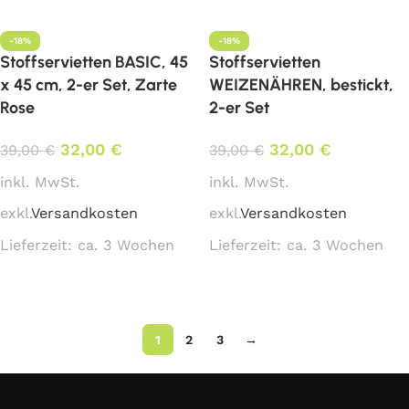
-18%
-18%
Stoffservietten BASIC, 45
Stoffservietten
x 45 cm, 2-er Set, Zarte
WEIZENÄHREN, bestickt,
Rose
2-er Set
32,00
€
32,00
€
39,00
€
39,00
€
inkl. MwSt.
inkl. MwSt.
exkl.
Versandkosten
exkl.
Versandkosten
Lieferzeit:
ca. 3 Wochen
Lieferzeit:
ca. 3 Wochen
In den Warenkorb
In den Warenkorb
1
2
3
→