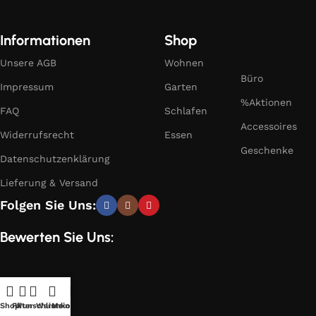
Informationen
Shop
Unsere AGB
Wohnen
Büro
Impressum
Garten
%Aktionen
FAQ
Schlafen
Accessoires
Widerrufsrecht
Essen
Geschenke
Datenschutzenklärung
Lieferung & Versand
Folgen Sie Uns:
Bewerten Sie Uns:
Shop
Filter
Wunschliste
Warenkorb
Mein Konto