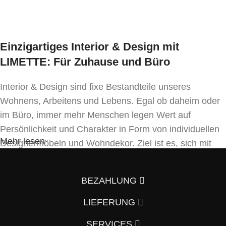
Einzigartiges Interior & Design mit
LIMETTE: Für Zuhause und Büro
Interior & Design sind fixe Bestandteile unseres
Wohnens, Arbeitens und Lebens. Egal ob daheim oder
im Büro, immer mehr Menschen legen Wert auf
Persönlichkeit und Charakter in Form von individuellen
Mehr lesen
Designermöbeln und Wohndekor. Ziel ist es, sich mit
Einrichtung und Innendekoration – oft sogar in
Handfertigung und eigenen Designkonzepten folgend –
BEZAHLUNG
von der Masse abzuheben.
LIEFERUNG
Wenn auch Sie so denken und Ihre Wohnung vom
Vorzimmer, Wohnzimmer, Schlafzimmer, Badezimmer
SERVICES