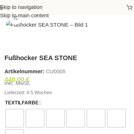
Skip to navigation
tartseite
>
Shop
>
Wohnen
>
Fußhocker SEA STONE
Skip to main content
Klick zum Vergrößern
Fußhocker SEA STONE
Artikelnummer:
СU0005
449,00
€
inkl. MwSt.
Lieferzeit:
4-5 Wochen
TEXTILFARBE