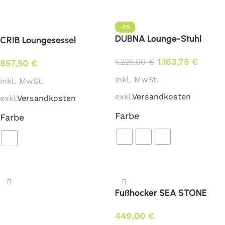
-5%
DUBNA Lounge-Stuhl
CRIB Loungesessel
1.163,75
€
1.225,00
€
857,50
€
inkl. MwSt.
inkl. MwSt.
exkl.
Versandkosten
exkl.
Versandkosten
Farbe
Farbe
Ausführung wählen
Ausführung wählen
Fußhocker SEA STONE
449,00
€