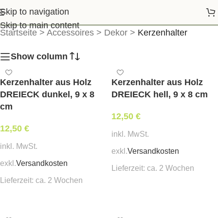
Kerzenhalter
Skip to navigation
Skip to main content
Startseite
>
Accessoires
>
Dekor
>
Kerzenhalter
Show column
Kerzenhalter aus Holz
Kerzenhalter aus Holz
DREIECK dunkel, 9 x 8
DREIECK hell, 9 x 8 cm
cm
12,50
€
12,50
€
inkl. MwSt.
inkl. MwSt.
exkl.
Versandkosten
exkl.
Versandkosten
Lieferzeit:
ca. 2 Wochen
Lieferzeit:
ca. 2 Wochen
In den Warenkorb
In den Warenkorb