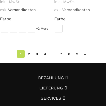
inkl. MwSt.
inkl. MwSt.
exkl.
Versandkosten
exkl.
Versandkosten
Farbe
Farbe
+2 More
Ausführung wählen
Ausführung wählen
1
2
3
4
…
7
8
9
→
BEZAHLUNG
LIEFERUNG
SERVICES