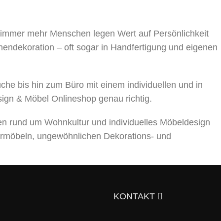
, immer mehr Menschen legen Wert auf Persönlichkeit
nnendekoration – oft sogar in Handfertigung und eigenen
 bis hin zum Büro mit einem individuellen und in
sign & Möbel Onlineshop genau richtig.
en rund um Wohnkultur und individuelles Möbeldesign
rmöbeln, ungewöhnlichen Dekorations- und
ts über die Auswahl von Möbeln, Dekorationsmaterialien
gen Sie sich doch selbst davon!
KONTAKT