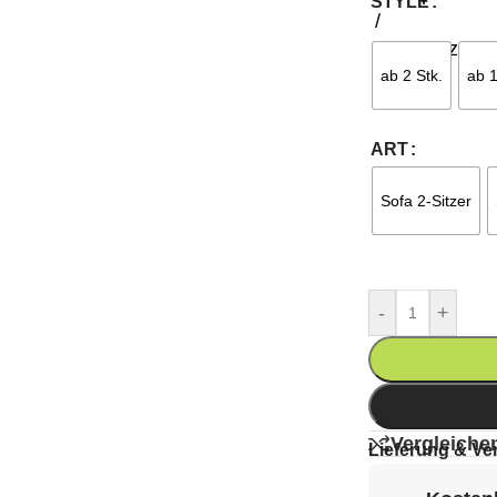
STYLE
ab 2 Stk.
ab 1
ART
Sofa 2-Sitzer
-
+
Vergleiche
Lieferung & Ve