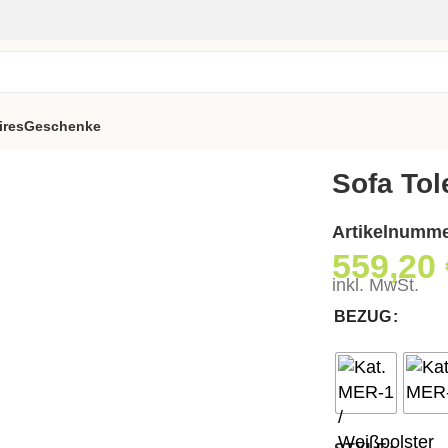
ires
Geschenke
Sofa Tol
Artikelnumm
559,20
inkl. MwSt.
BEZUG