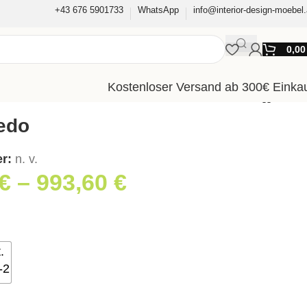
+43 676 5901733
WhatsApp
info@interior-design-moebel.
0,0
Kostenloser Versand ab 300€ Einka
edo
er:
n. v.
€
–
993,60
€