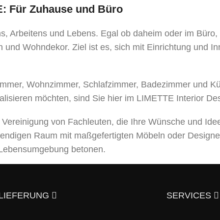
TE: Für Zuhause und Büro
ens, Arbeitens und Lebens. Egal ob daheim oder im Büro
 und Wohndekor. Ziel ist es, sich mit Einrichtung und I
mer, Wohnzimmer, Schlafzimmer, Badezimmer und Küche
alisieren möchten, sind Sie hier im LIMETTE Interior De
e Vereinigung von Fachleuten, die Ihre Wünsche und Ide
bendigen Raum mit maßgefertigten Möbeln oder Designe
er Lebensumgebung betonen.
leistungen an, von der Entwicklung eines Designprojek
usgezeichneter Qualität – und trotzdem günstig.
Überzeu
LIEFERUNG
SERVICES
aktieren?