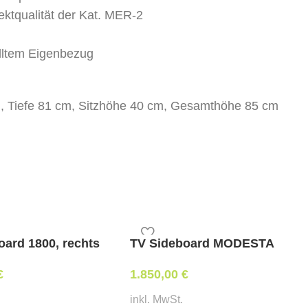
ektqualität der Kat. MER-2
elltem Eigenbezug
cm, Tiefe 81 cm, Sitzhöhe 40 cm, Gesamthöhe 85 cm
cm, Tiefe 81 cm, Sitzhöhe 40 cm, Gesamthöhe 85 cm
erung / beigestellten Bezug)
oard 1800, rechts
TV Sideboard MODESTA
€
1.850,00
€
inkl. MwSt.