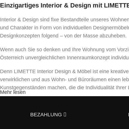
Einzigartiges Interior & Design mit LIMET
Interior & Design sind fixe Bestandteile unseres Wohn
und Charakter in Form von individuellen Designermöbeln
Designkonzepten folgend – von der Masse abzuheben.
Wenn auch Sie so denken und Ihre Wohnung vom Vorzim
Österreich unvergleichlichen Innenraumkonzept individu
Denn LIMETTE Interior Design & Möbel ist eine kreativ
verwirklichen und aus Wohn- und Büroräumen einen le
Kunstgegenständen machen, die die Individualität Ihr
Mehr lesen
Unser Team bietet ein umfassendes Spektrum von Dienst
und Beleuchtungen bis hin zu Textilien und Dekor. Mit a
BEZAHLUNG
5 Gründe, warum es sich lohnt uns zu kont