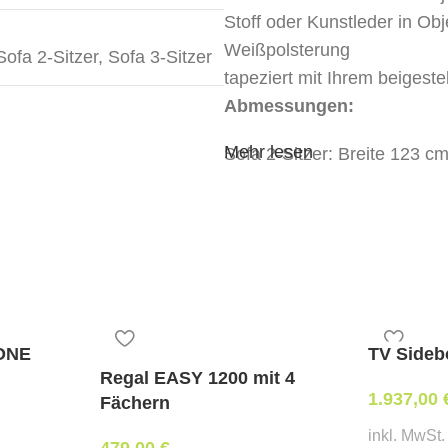
Stoff oder Kunstleder in Obj
Weißpolsterung
Sofa 2-Sitzer
,
Sofa 3-Sitzer
tapeziert mit Ihrem beigest
Abmessungen:
Mehr lesen
Sofa 2-Sitzer: Breite 123 
Sofa 3-Sitzer: Breite 176 
Mindestbestellmenge:
ab 2 Stk,. ab 11 Stk. ab 31 Stk.
Stoffbedarf:
(für Weißpolst
ONE
TV Sideb
Sofa 2-Sitzer 3,2 lfm.
Regal EASY 1200 mit 4
Sofa 3-Sitzer 4 lfm.
1.937,00
Fächern
Lieferzeit:
inkl. MwSt.
ca.
6 Wochen
479,00
€