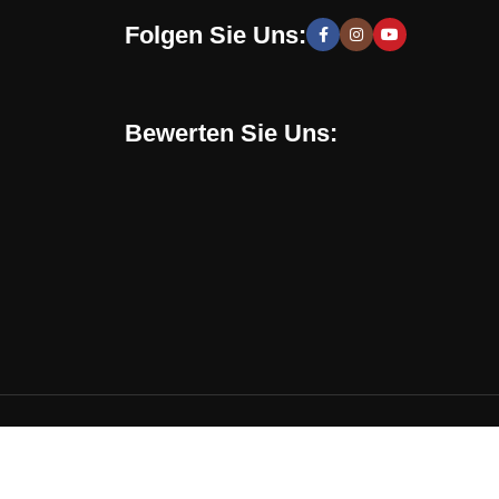
Folgen Sie Uns:
 moderne und stilvolle Lösungen, die Sie zur Schaffung
hen zu entwickeln. Sie erhalten speziell für Sie
Bewerten Sie Uns:
Online-Shop verwenden. Mit uns können Sie eine
en, sondern auch eine gesunde Umgebung in Ihrem
chrichten, Trends und Aktionen informiert. Verpassen
 Trend liegen, Ihr perfektes Design kreieren und Ihr