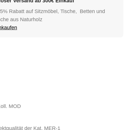
oser Versand ab 300€ Einkauf
15% Rabatt auf Sitzmöbel, Tische, Betten und
sche aus Naturholz
inkaufen
Koll. MOD
ektqualität der Kat. MER-1