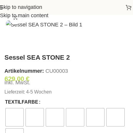
Skip to navigation
Startseite
>
Shop
>
Wohnen
>
Sessel SEA STONE 2
Skip to main content
Klick zum Vergrößern
Sessel SEA STONE 2
Artikelnummer:
СU00003
629,00
€
inkl. MwSt.
Lieferzeit:
4-5 Wochen
TEXTILFARBE