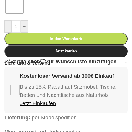
-
+
In den Warenkorb
Jetzt kaufen
Vergleichen
Zur Wunschliste hinzufügen
Lieferung & Versand
Kostenloser Versand ab 300€ Einkauf
Bis zu 15% Rabatt auf Sitzmöbel, Tische,
Betten und Nachttische aus Naturholz
Jetzt Einkaufen
Lieferung:
per Möbelspedition.
Montagezustand:
fertig montiert.