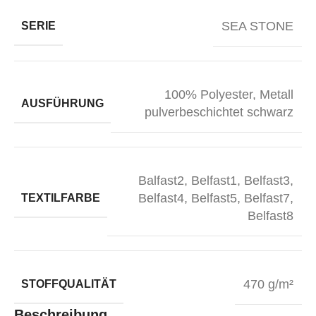
SEA STONE
SERIE
100% Polyester
,
Metall
AUSFÜHRUNG
pulverbeschichtet schwarz
Balfast2
,
Belfast1
,
Belfast3
,
Belfast4
,
Belfast5
,
Belfast7
,
TEXTILFARBE
Belfast8
470 g/m²
STOFFQUALITÄT
Beschreibung