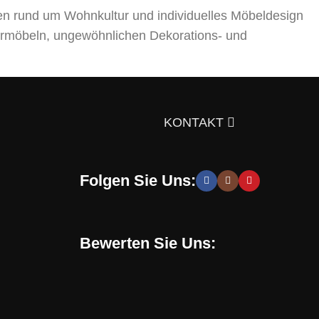
en rund um Wohnkultur und individuelles Möbeldesign
rmöbeln, ungewöhnlichen Dekorations- und
ts über die Auswahl von Möbeln, Dekorationsmaterialien
gen Sie sich doch selbst davon!
KONTAKT
Folgen Sie Uns:
 moderne und stilvolle Lösungen, die Sie zur Schaffung
hen zu entwickeln. Sie erhalten speziell für Sie
Bewerten Sie Uns:
Online-Shop verwenden. Mit uns können Sie eine