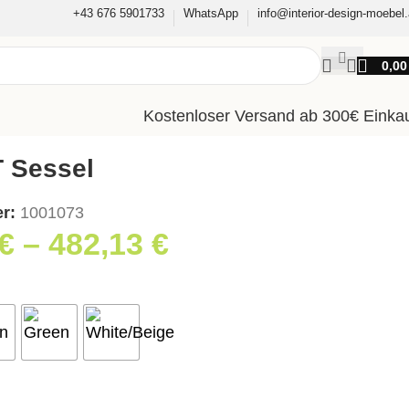
+43 676 5901733
WhatsApp
info@interior-design-moebel.
0,0
Kostenloser Versand ab 300€ Einka
 Sessel
er:
1001073
€
–
482,13
€