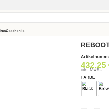
ires
Geschenke
el
REBOOT
Artikelnumm
432,25
inkl. MwSt.
FARBE