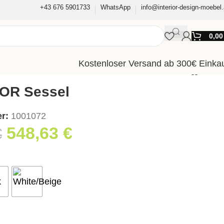
+43 676 5901733
WhatsApp
info@interior-design-moebel.
0,0
Kostenloser Versand ab 300€ Einka
OR Sessel
er:
1001072
548,63
€
€