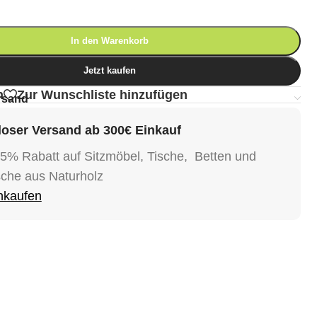
In den Warenkorb
Jetzt kaufen
n
Zur Wunschliste hinzufügen
rsand
oser Versand ab 300€ Einkauf
15% Rabatt auf Sitzmöbel, Tische, Betten und
sche aus Naturholz
inkaufen