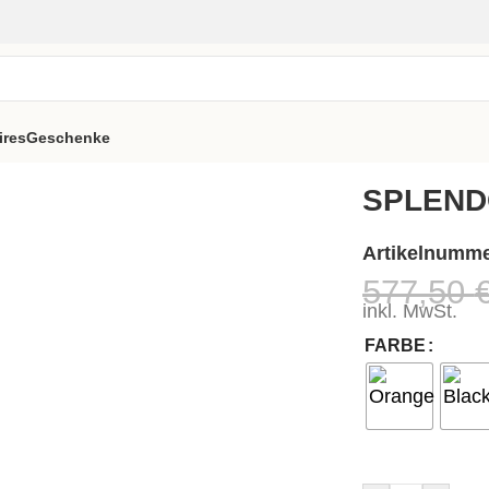
ires
Geschenke
ssel
SPLEND
Artikelnumm
577,50
inkl. MwSt.
FARBE