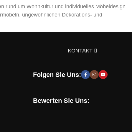
en rund um Wohnkultur und individuelles Möbeldesign
rmöbeln, ungewöhnlichen Dekorations- und
ts über die Auswahl von Möbeln, Dekorationsmaterialien
gen Sie sich doch selbst davon!
KONTAKT
Folgen Sie Uns:
 moderne und stilvolle Lösungen, die Sie zur Schaffung
hen zu entwickeln. Sie erhalten speziell für Sie
Bewerten Sie Uns:
Online-Shop verwenden. Mit uns können Sie eine