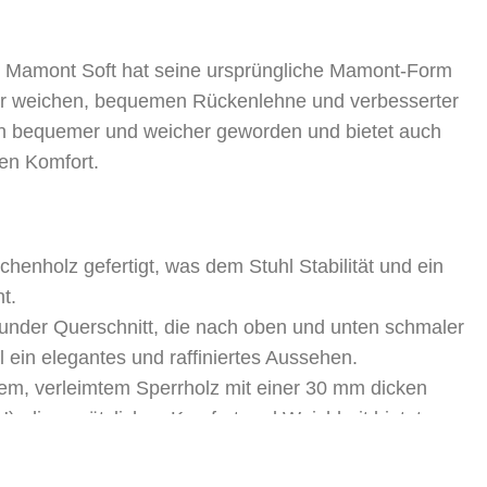
s Mamont Soft hat seine ursprüngliche Mamont-Form
ner weichen, bequemen Rückenlehne und verbesserter
un bequemer und weicher geworden und bietet auch
en Komfort.
henholz gefertigt, was dem Stuhl Stabilität und ein
t.
under Querschnitt, die nach oben und unten schmaler
 ein elegantes und raffiniertes Aussehen.
m, verleimtem Sperrholz mit einer 30 mm dicken
), die zusätzlichen Komfort und Weichheit bietet.
rdvarianten – natürliches Eschenholz und schwarz.
e ab 4 Stück lackierbar.