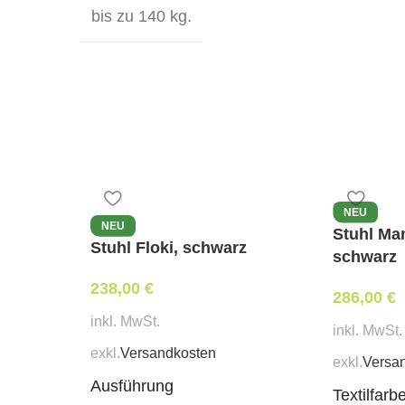
bis zu 140 kg.
Polsterung:
die Standardpo
jedoch auch eine beliebige 
Stuhl perfekt in Ihr Interieur
Dieses Modell vereint stilvo
ausgezeichnete Wahl für Zu
Bitte beachten Sie, dass bei
unregelmäßiger Struktur un
können die Struktur und der
NEU
NEU
Stuhl Ma
Stuhl Floki, schwarz
schwarz
238,00
€
286,00
€
inkl. MwSt.
inkl. MwSt.
exkl.
Versandkosten
exkl.
Versa
Ausführung
Textilfarb