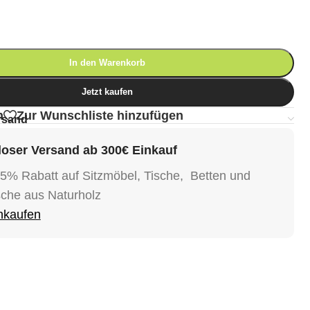
In den Warenkorb
Jetzt kaufen
n
Zur Wunschliste hinzufügen
rsand
oser Versand ab 300€ Einkauf
15% Rabatt auf Sitzmöbel, Tische, Betten und
sche aus Naturholz
inkaufen