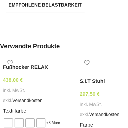
EMPFOHLENE BELASTBARKEIT
Verwandte Produkte
Fußhocker RELAX
438,00
€
S.I.T Stuhl
inkl. MwSt.
297,50
€
exkl.
Versandkosten
inkl. MwSt.
Textilfarbe
exkl.
Versandkosten
+8 More
Farbe