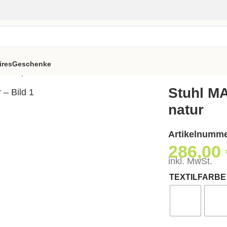
ires
Geschenke
Soft, Esche natur
Stuhl M
natur
Artikelnumm
286,00
inkl. MwSt.
TEXTILFARBE