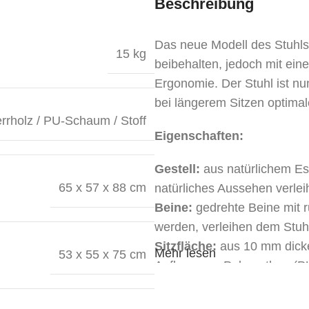
Beschreibung
Das neue Modell des Stuhl
15 kg
beibehalten, jedoch mit ei
Ergonomie. Der Stuhl ist n
bei längerem Sitzen optimal
rrholz / PU-Schaum / Stoff
Eigenschaften:
Gestell:
aus natürlichem Esc
65 x 57 x 88 cm
natürliches Aussehen verleih
Beine:
gedrehte Beine mit r
werden, verleihen dem Stuhl
Sitzfläche:
aus 10 mm dicke
Mehr lesen
53 x 55 x 75 cm
Auflage aus Polyurethan (PU
Farbe des Gestells:
Standa
Auf Bestellung in einer Farb