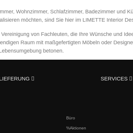
mer, Wohnzimmer, Schlafzimmer, Badezimmer und Küche
alisieren möchten, sind Sie hier im LIMETTE Interior De
e Vereinigung von Fachleuten, die Ihre Wünsche und Ide
bendigen Raum mit maßgefertigten Möbeln oder Designe
er Lebensumgebung betonen.
leistungen an, von der Entwicklung eines Designprojek
usgezeichneter Qualität – und trotzdem günstig.
Überzeu
LIEFERUNG
SERVICES
aktieren?
en und italienischen Stil an. Hier finden Sie elegante,
Büro
 individuelle Möbeldesigns nach Ihren Skizzen und Wünsc
%Aktionen