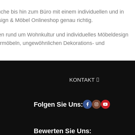
 bis hin zum Büro mit einem individuellen und in
sign & Möbel Onlineshop genau richtig.
en rund um Wohnkultur und individuelles Möbeldesign
rmöbeln, ungewöhnlichen Dekorations- und
ts über die Auswahl von Möbeln, Dekorationsmaterialien
gen Sie sich doch selbst davon!
KONTAKT
Folgen Sie Uns:
 moderne und stilvolle Lösungen, die Sie zur Schaffung
hen zu entwickeln. Sie erhalten speziell für Sie
Bewerten Sie Uns: