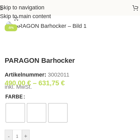
Skip to navigation
e
>
Shop
>
Essen
>
Barstühle
>
PARAGON Barhocker
Skip to main content
Klick zum Vergrößern
-5%
PARAGON Barhocker
Artikelnummer:
3002011
490,00
€
–
631,75
€
inkl. MwSt.
FARBE
-
+