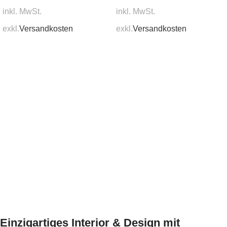
inkl. MwSt.
inkl. MwSt.
exkl.
Versandkosten
exkl.
Versandkosten
In den Warenkorb
In den Warenkorb
Einzigartiges Interior & Design mit