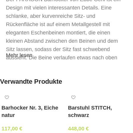
Design mit vielen interessanten Details. Eine
schlanke, aber kurvenreiche Sitz- und
Rückenfläche ist auf einem Metallgestell mit
eleganten Eschenbeinen montiert, die einen
kleinen Abstand zwischen den Beinen und dem
Sitz lassen, sodass der Sitz fast schwebend
Mehr lesen
aussieht. Die Beine verlaufen etwas nach oben
über die Rückseite und verleihen ihm eine
markante, elegante Optik. Die PARAGON-
Verwandte Produkte
KOLLEKTION besteht aus Stühlen, Bar- und
Counterhockern sowie Loungesesseln.
Barhocker Nr. 3, Eiche
Barstuhl STITCH,
natur
schwarz
117,00
€
448,00
€