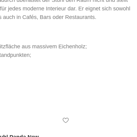
für jedes moderne Interieur dar. Er eignet sich sowohl
s auch in Cafés, Bars oder Restaurants.
itzfläche aus massivem Eichenholz;
Standpunkten;
orm;
enschen unterschiedlicher Körpergröße;
uhl Panda New,