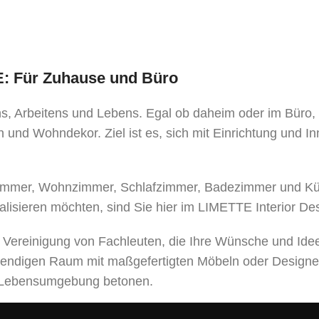
TE: Für Zuhause und Büro
ens, Arbeitens und Lebens. Egal ob daheim oder im Büro
 und Wohndekor. Ziel ist es, sich mit Einrichtung und I
mer, Wohnzimmer, Schlafzimmer, Badezimmer und Küche
alisieren möchten, sind Sie hier im LIMETTE Interior De
e Vereinigung von Fachleuten, die Ihre Wünsche und Ide
bendigen Raum mit maßgefertigten Möbeln oder Designe
er Lebensumgebung betonen.
leistungen an, von der Entwicklung eines Designprojek