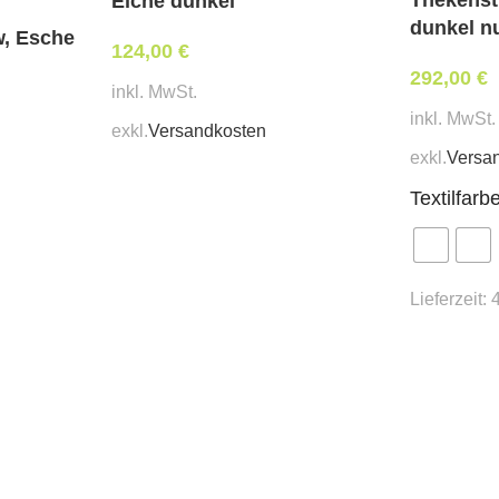
Eiche dunkel
dunkel 
w, Esche
124,00
€
292,00
€
inkl. MwSt.
inkl. MwSt.
exkl.
Versandkosten
exkl.
Versa
Textilfarb
Lieferzeit: