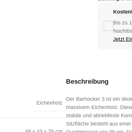
Kostenl
Bis zu 
Nachtti
Jetzt E
Beschreibung
Der Barhocker 3 ist ein ökol
Eichenholz
massivem Eichenholz. Dieses
stabile und abriebfeste Ko
Sitzfläche besteht aus eine
48 x 43 x 75 cm
Durchmesser von 36 cm. Dad