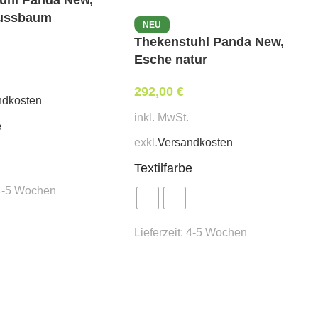
nussbaum
NEU
Thekenstuhl Panda New,
Esche natur
292,00
€
ndkosten
inkl. MwSt.
e
exkl.
Versandkosten
Textilfarbe
4-5 Wochen
Lieferzeit:
4-5 Wochen