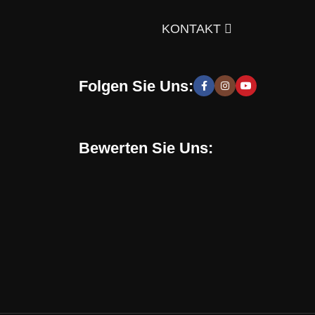
gen Sie sich doch selbst davon!
KONTAKT
Folgen Sie Uns:
 moderne und stilvolle Lösungen, die Sie zur Schaffung
hen zu entwickeln. Sie erhalten speziell für Sie
Bewerten Sie Uns:
Online-Shop verwenden. Mit uns können Sie eine
en, sondern auch eine gesunde Umgebung in Ihrem
chrichten, Trends und Aktionen informiert. Verpassen