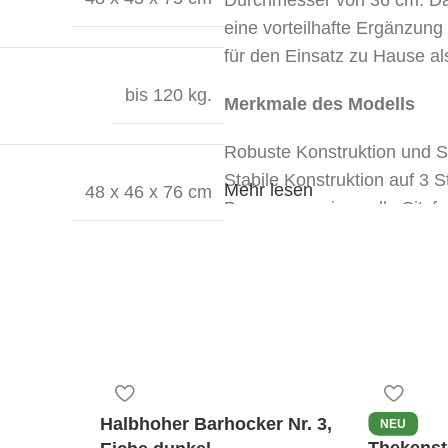
eine vorteilhafte Ergänzung 
für den Einsatz zu Hause al
bis 120 kg.
Merkmale des Modells
Robuste Konstruktion und S
Stabile Konstruktion auf 3 
Mehr lesen
48 x 46 x 76 cm
Bequeme, universelle Sitzf
Drei Fußstützenhöhen für M
Robustes, lackiertes Finish.
Halbhoher Barhocker Nr. 3,
NEU
Thekenst