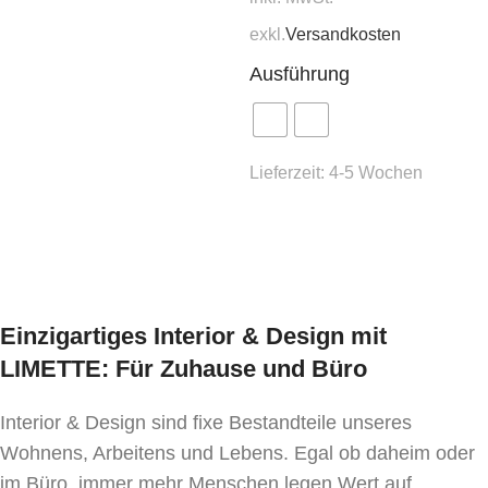
unterschiedlicher Größe;
In den Warenkorb
exkl.
Versandkosten
beständiger Lacküberzug.
Ausführung
Bitte beachten Sie, dass bei der Herstellung der
Stühle natürliche Hölzer verwendet werden, die
eine unregelmäßige Struktur und Farbe aufweisen.
Bei der natürlichen Farbe können Struktur und
Lieferzeit:
4-5 Wochen
Farbton der Produkte variieren.
Ausführung wählen
Einzigartiges Interior & Design mit
LIMETTE: Für Zuhause und Büro
Interior & Design sind fixe Bestandteile unseres
Wohnens, Arbeitens und Lebens. Egal ob daheim oder
im Büro, immer mehr Menschen legen Wert auf