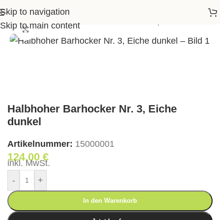
Skip to navigation
>
Barstühle
>
Halbhoher Barhocker Nr. 3, Eiche dunkel
Skip to main content
Klick zum Vergrößern
Halbhoher Barhocker Nr. 3, Eiche
dunkel
Artikelnummer:
15000001
124,00
€
inkl. MwSt.
-
+
In den Warenkorb