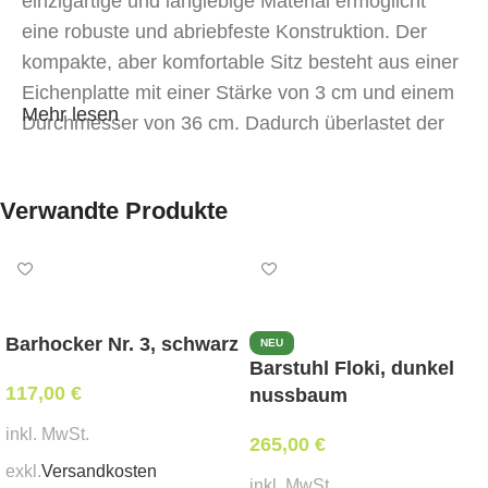
einzigartige und langlebige Material ermöglicht
eine robuste und abriebfeste Konstruktion. Der
kompakte, aber komfortable Sitz besteht aus einer
Eichenplatte mit einer Stärke von 3 cm und einem
Mehr lesen
Durchmesser von 36 cm. Dadurch überlastet der
Hocker den Raum nicht und ist eine vorteilhafte
Ergänzung für jedes moderne Interieur. Er eignet
Verwandte Produkte
sich für den Einsatz zu Hause, in Cafés, Bars oder
Restaurants.
Besonderheiten des Modells
Barhocker Nr. 3, schwarz
NEU
robuster Rahmen und Sitz aus massivem
Barstuhl Floki, dunkel
Eichenholz;
117,00
€
nussbaum
stabile Konstruktion mit 3 Standpunkten;
inkl. MwSt.
bequeme, universelle Sitzform;
265,00
€
drei Fußstützenhöhen für Personen
exkl.
Versandkosten
inkl. MwSt.