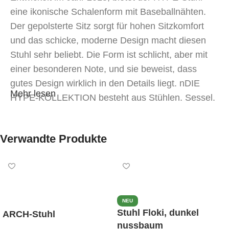
eine ikonische Schalenform mit Baseballnähten.
Der gepolsterte Sitz sorgt für hohen Sitzkomfort
und das schicke, moderne Design macht diesen
Stuhl sehr beliebt. Die Form ist schlicht, aber mit
einer besonderen Note, und sie beweist, dass
gutes Design wirklich in den Details liegt. nDIE
Mehr lesen
HYPE-KOLLEKTION besteht aus Stühlen, Sessel,
Bänken, Barhockern, Tresenhockern und
Bürostühlen.
Verwandte Produkte
NEU
Stuhl Floki, dunkel
ARCH-Stuhl
nussbaum