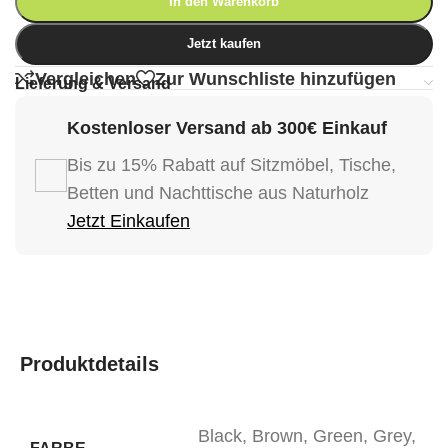
In den Warenkorb
Jetzt kaufen
Vergleichen
Zur Wunschliste hinzufügen
Lieferung & Versand
Kostenloser Versand ab 300€ Einkauf
Bis zu 15% Rabatt auf Sitzmöbel, Tische,
Betten und Nachttische aus Naturholz
Jetzt Einkaufen
Produktdetails
Black
,
Brown
,
Green
,
Grey
,