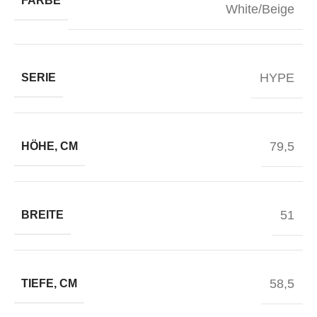
FARBE
White/Beige
HYPE
SERIE
79,5
HÖHE, CM
51
BREITE
58,5
TIEFE, CM