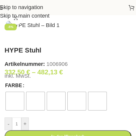
Skip to navigation
Startseite
>
Shop
>
Essen
>
Stühle
>
HYPE Stuhl
Skip to main content
Klick zum Vergrößern
-5%
HYPE Stuhl
Artikelnummer:
1006906
332,50
€
–
482,13
€
inkl. MwSt.
FARBE
-
+