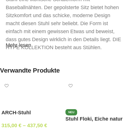
Baseballnähten. Der gepolsterte Sitz bietet hohen
Sitzkomfort und das schicke, moderne Design
macht diesen Stuhl sehr beliebt. Die Form ist
einfach mit einem gewissen Etwas und beweist,
dass gutes Design wirklich in den Details liegt. DIE
Mehr lesen
HYPE KOLLEKTION besteht aus Stühlen,
Sesseln, Bänken, Barhockern, Thekenhockern und
Bürostühlen.
Verwandte Produkte
ARCH-Stuhl
NEU
Stuhl Floki, Eiche natur
315,00
€
–
437,50
€