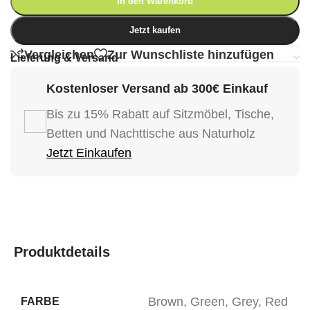
In den Warenkorb
Jetzt kaufen
Vergleichen
Zur Wunschliste hinzufügen
Lieferung & Versand
Kostenloser Versand ab 300€ Einkauf
Bis zu 15% Rabatt auf Sitzmöbel, Tische,
Betten und Nachttische aus Naturholz
Jetzt Einkaufen
Produktdetails
Brown
,
Green
,
Grey
,
Red
FARBE