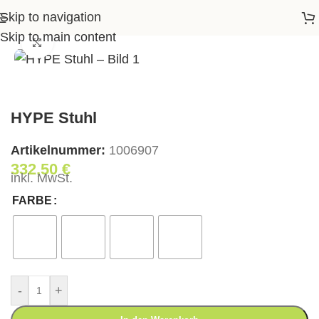
Skip to navigation
Startseite
>
Shop
>
Essen
>
Stühle
>
HYPE Stuhl
Skip to main content
Klick zum Vergrößern
HYPE Stuhl
Artikelnummer:
1006907
332,50
€
inkl. MwSt.
FARBE
-
+