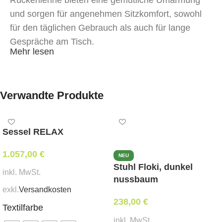
Rückenlehne bieten eine gemütliche Umarmung
und sorgen für angenehmen Sitzkomfort, sowohl
für den täglichen Gebrauch als auch für lange
Gespräche am Tisch.
Mehr lesen
Das Gestell ist aus natürlichem Eschenholz
gefertigt, was Langlebigkeit und einen edlen Look
garantiert. Der Stuhl ist in jedem Stoff erhältlich,
Verwandte Produkte
ganz nach Ihrem individuellen Wunsch — die
perfekte Wahl zur Schaffung eines harmonischen
Sessel RELAX
Interieurs im Stil, der zu Ihnen passt.
1.057,00
€
NEU
Gestell
: massives Eschenholz
Stuhl Floki, dunkel
inkl. MwSt.
nussbaum
Bezug
: beliebiger Stoff auf Anfrage
exkl.
Versandkosten
238,00
€
Verwendung
: für Zuhause, Restaurant, Hotel oder
Textilfarbe
Büro
inkl. MwSt.