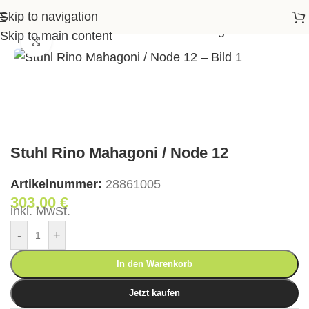
Skip to navigation
op
>
Essen
>
Stühle
>
Stuhl Rino Mahagoni / Node 12
Skip to main content
Klick zum Vergrößern
Stuhl Rino Mahagoni / Node 12
Artikelnummer:
28861005
303,00
€
inkl. MwSt.
-
+
In den Warenkorb
Jetzt kaufen