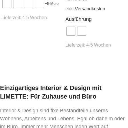
+8 More
exkl.
Versandkosten
Besonderheiten
: komfortable Ergonomie, sanfte
Lieferzeit:
4-5 Wochen
Ausführung
Linien, zuverlässige Konstruktion
Ausführung wählen
Der Stuhl Rino — ist Stil, der spürbar ist.
Lieferzeit:
4-5 Wochen
Ausführung wählen
Einzigartiges Interior & Design mit
LIMETTE: Für Zuhause und Büro
Interior & Design sind fixe Bestandteile unseres
Wohnens, Arbeitens und Lebens. Egal ob daheim oder
im Büro, immer mehr Menschen legen Wert auf