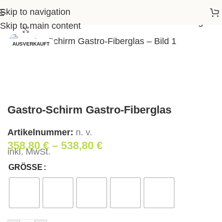
Skip to navigation
e
>
Shop
>
Wohnen
>
Gastro-Schirm Gastro-Fiberglas
Skip to main content
Klick zum Vergrößern
AUSVERKAUFT
Gastro-Schirm Gastro-Fiberglas
Artikelnummer:
n. v.
358,80
€
–
538,80
€
inkl. MwSt.
GRÖSSE