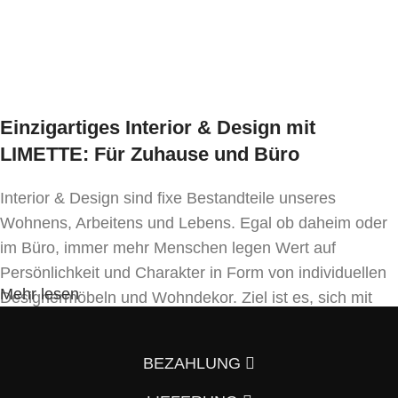
Stahlplatte 40 kg, 70 kg
Trolley Granitsockel 40 kg, 50 kg, 70 kg
Sockel für Großschirme bis 70 kg
Mindestbestellmenge:
1 Stk
Einzigartiges Interior & Design mit
LIMETTE: Für Zuhause und Büro
Verfügbarkeit:
kommissionsweise bestellbar,
Interior & Design sind fixe Bestandteile unseres
Lieferzeit circa 2 – 3 Wochen
Wohnens, Arbeitens und Lebens. Egal ob daheim oder
im Büro, immer mehr Menschen legen Wert auf
Persönlichkeit und Charakter in Form von individuellen
Mehr lesen
Designermöbeln und Wohndekor. Ziel ist es, sich mit
Einrichtung und Innendekoration – oft sogar in
Handfertigung und eigenen Designkonzepten folgend –
BEZAHLUNG
von der Masse abzuheben.