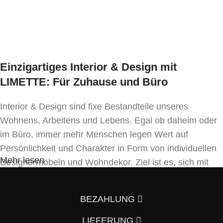
1 Stk
Einzigartiges Interior & Design mit
LIMETTE: Für Zuhause und Büro
Interior & Design sind fixe Bestandteile unseres
Wohnens, Arbeitens und Lebens. Egal ob daheim oder
im Büro, immer mehr Menschen legen Wert auf
Persönlichkeit und Charakter in Form von individuellen
Mehr lesen
Designermöbeln und Wohndekor. Ziel ist es, sich mit
Einrichtung und Innendekoration – oft sogar in
Handfertigung und eigenen Designkonzepten folgend –
BEZAHLUNG
von der Masse abzuheben.
LIEFERUNG