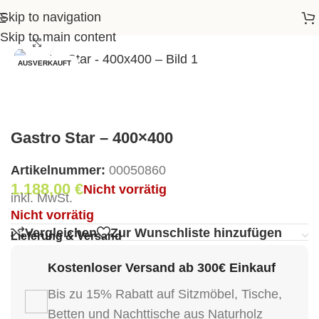
Skip to navigation
p
>
Garten
>
Sonnenschirme
>
Gastro Star – 400×400
Skip to main content
Klick zum Vergrößern
AUSVERKAUFT
Gastro Star – 400×400
Artikelnummer:
00050860
1.188,00
€
Nicht vorrätig
inkl. MwSt.
Nicht vorrätig
Vergleichen
Zur Wunschliste hinzufügen
Lieferung & Versand
Kostenloser Versand ab 300€ Einkauf
Bis zu 15% Rabatt auf Sitzmöbel, Tische,
Betten und Nachttische aus Naturholz