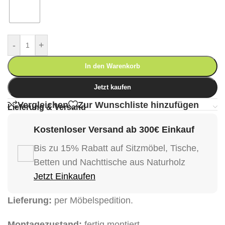
-
+
In den Warenkorb
Jetzt kaufen
Vergleichen
Zur Wunschliste hinzufügen
Lieferung & Versand
Kostenloser Versand ab 300€ Einkauf
Bis zu 15% Rabatt auf Sitzmöbel, Tische,
Betten und Nachttische aus Naturholz
Jetzt Einkaufen
Lieferung:
per Möbelspedition.
Montagezustand:
fertig montiert.