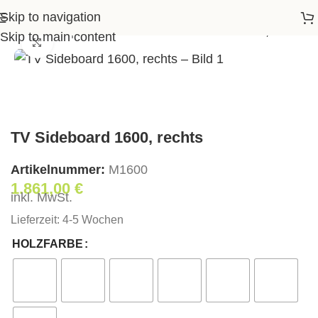
Skip to navigation
rtseite
>
Shop
>
Wohnen
>
TV Sideboard 1600, rechts
Skip to main content
Klick zum Vergrößern
TV Sideboard 1600, rechts
Artikelnummer:
М1600
1.861,00
€
inkl. MwSt.
Lieferzeit:
4-5 Wochen
HOLZFARBE