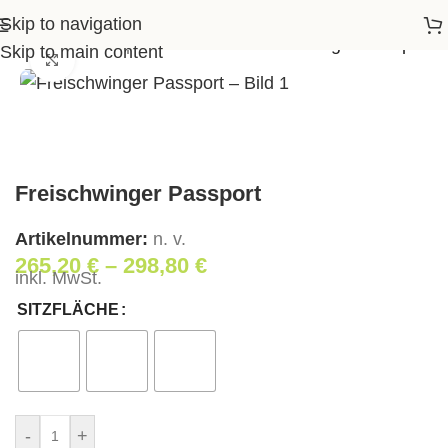
Skip to navigation
Startseite
>
Shop
>
Wohnen
>
Freischwinger Passport
Skip to main content
Klick zum Vergrößern
Freischwinger Passport
Artikelnummer:
n. v.
265,20
€
–
298,80
€
inkl. MwSt.
SITZFLÄCHE
-
+