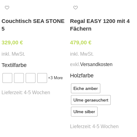
Abmessungen:
Breite 55 cm, Tiefe 58 cm, Sitzhöhe 44 cm,
Gesamthöhe 85 cm
Couchtisch SEA STONE
Regal EASY 1200 mit 4
5
Fächern
Mindestbestellmenge:
329,00
2 Stk.
€
479,00
€
inkl. MwSt.
inkl. MwSt.
Besonderheit:
exkl.
Versandkosten
Textilfarbe
stapelbar
Holzfarbe
+3 More
Lieferzeit:
Eiche amber
ca. 3 – 4 Wochen
Lieferzeit:
4-5 Wochen
Ulme geraeuchert
Downloads:
Ausführung wählen
Ulme silber
Fotos
Lieferzeit:
4-5 Wochen