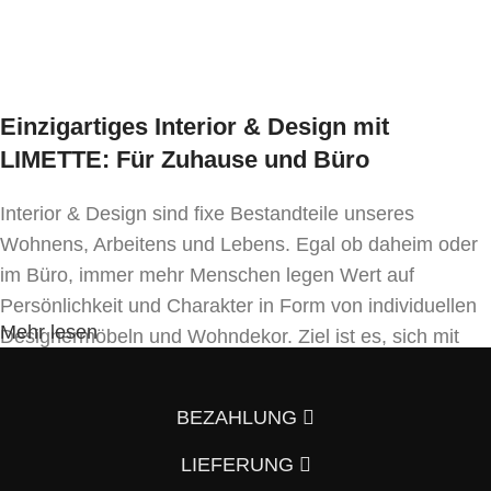
Ausführung wählen
Einzigartiges Interior & Design mit
LIMETTE: Für Zuhause und Büro
Interior & Design sind fixe Bestandteile unseres
Wohnens, Arbeitens und Lebens. Egal ob daheim oder
im Büro, immer mehr Menschen legen Wert auf
Persönlichkeit und Charakter in Form von individuellen
Mehr lesen
Designermöbeln und Wohndekor. Ziel ist es, sich mit
Einrichtung und Innendekoration – oft sogar in
Handfertigung und eigenen Designkonzepten folgend –
BEZAHLUNG
von der Masse abzuheben.
LIEFERUNG
Wenn auch Sie so denken und Ihre Wohnung vom