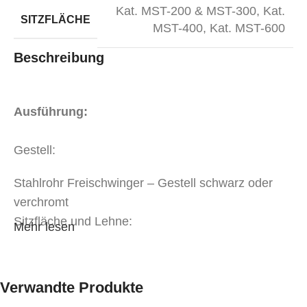
Kat. MST-200 & MST-300
,
Kat.
SITZFLÄCHE
MST-400
,
Kat. MST-600
Beschreibung
Ausführung:
Gestell:
Stahlrohr Freischwinger – Gestell schwarz oder
verchromt
Sitzfläche und Lehne:
Mehr lesen
Bezug der Kategorie MST-200 oder MST-300
Bezug der Kategorie MST-400
Verwandte Produkte
Bezug der Kategorie MST-600