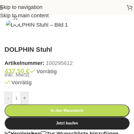
Skip to navigation
Startseite
>
Shop
>
Essen
>
Stühle
>
DOLPHIN Stuhl
Skip to main content
Klick zum Vergrößern
DOLPHIN Stuhl
Artikelnummer:
100295612
437,50
€
Vorrätig
inkl. MwSt.
Vorrätig
-
+
In den Warenkorb
Jetzt kaufen
Vergleichen
Zur Wunschliste hinzufügen