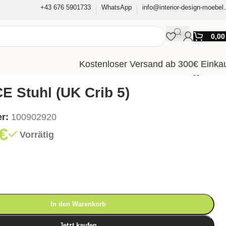
+43 676 5901733
WhatsApp
info@interior-design-moebel.
0,0
Kostenloser Versand ab 300€ Einka
 Stuhl (UK Crib 5)
er:
100902920
€
Vorrätig
In den Warenkorb
Jetzt kaufen