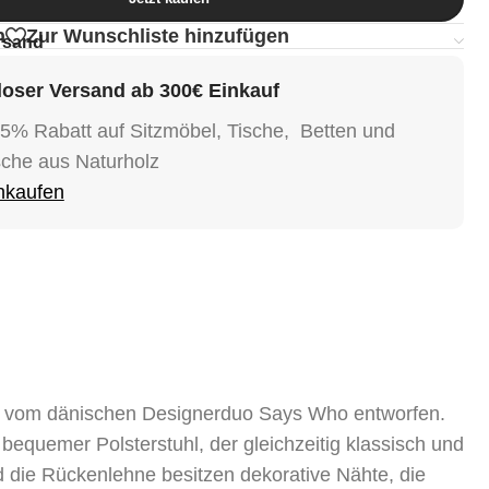
n
Zur Wunschliste hinzufügen
rsand
oser Versand ab 300€ Einkauf
15% Rabatt auf Sitzmöbel, Tische, Betten und
sche aus Naturholz
inkaufen
vom dänischen Designerduo Says Who entworfen.
equemer Polsterstuhl, der gleichzeitig klassisch und
und die Rückenlehne besitzen dekorative Nähte, die