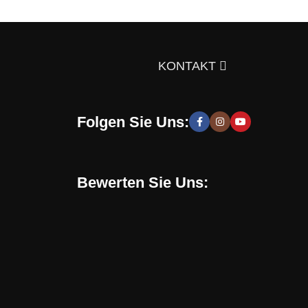
ts über die Auswahl von Möbeln, Dekorationsmaterialien
gen Sie sich doch selbst davon!
KONTAKT
Folgen Sie Uns:
 moderne und stilvolle Lösungen, die Sie zur Schaffung
hen zu entwickeln. Sie erhalten speziell für Sie
Bewerten Sie Uns:
Online-Shop verwenden. Mit uns können Sie eine
en, sondern auch eine gesunde Umgebung in Ihrem