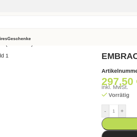
ires
Geschenke
 (UK Crib 5)
EMBRACE
Artikelnumm
297,50
inkl. MwSt.
Vorrätig
-
+