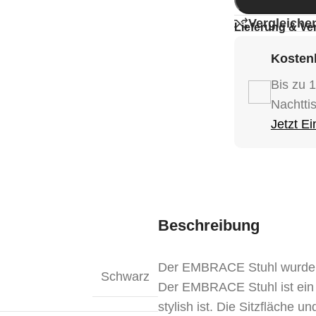
Vergleiche
Lieferung & Ve
Kostenl
Bis zu 
Nachtti
Jetzt E
Beschreibung
Der EMBRACE Stuhl wurde 
Schwarz
Der EMBRACE Stuhl ist ein b
stylish ist. Die Sitzfläche 