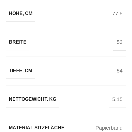
77,5
HÖHE, CM
53
BREITE
54
TIEFE, CM
5,15
NETTOGEWICHT, KG
Papierband
MATERIAL SITZFLÄCHE