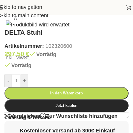
Skip to navigation
Startseite
>
Shop
>
Essen
>
Stühle
>
DELTA Stuhl
Skip to main content
Klick zum Vergrößern
DELTA Stuhl
Artikelnummer:
102320600
297,50
€
Vorrätig
inkl. MwSt.
Vorrätig
-
+
In den Warenkorb
Jetzt kaufen
Vergleichen
Zur Wunschliste hinzufügen
Lieferung & Versand
Kostenloser Versand ab 300€ Einkauf