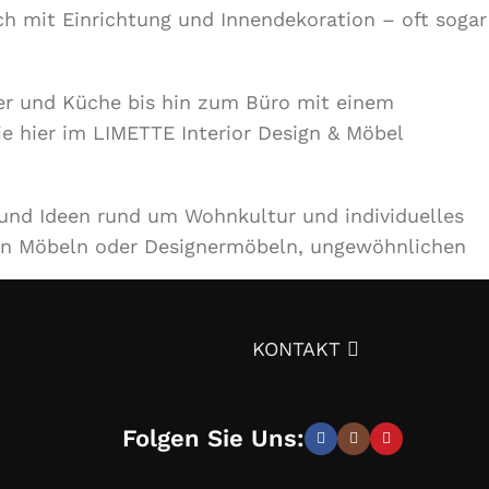
ch mit Einrichtung und Innendekoration – oft sogar
r und Küche bis hin zum Büro mit einem
ie hier im LIMETTE Interior Design & Möbel
 und Ideen rund um Wohnkultur und individuelles
en Möbeln oder Designermöbeln, ungewöhnlichen
ignprojekts über die Auswahl von Möbeln,
KONTAKT
tät – und trotzdem günstig.
Überzeugen Sie sich
Folgen Sie Uns: