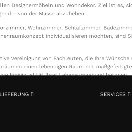
llen Designermöbeln und Wohndekor. Ziel ist es, si
lgend – von der Masse abzuheben.
Vorzimmer, Wohnzimmer, Schlafzimmer, Badezimme
Innenraumkonzept individualisieren möchten, sind S
ative Vereinigung von Fachleuten, die Ihre Wünsche
roräumen einen lebendigen Raum mit maßgefertigt
ie Individualität Ihrer Lebensumgebung betonen.
ienstleistungen an, von der Entwicklung eines Des
LIEFERUNG
SERVICES
zu Textilien und Dekor. Mit ausgezeichneter Quali
ieren?