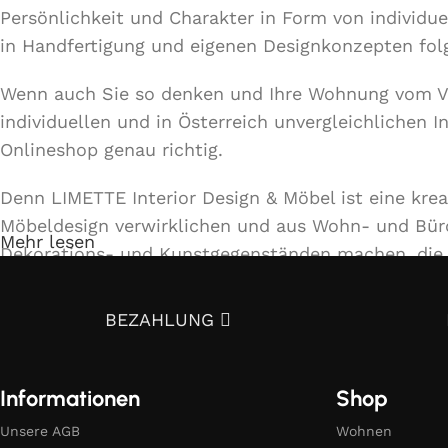
Persönlichkeit und Charakter in Form von individue
in Handfertigung und eigenen Designkonzepten fo
Wenn auch Sie so denken und Ihre Wohnung vom 
individuellen und in Österreich unvergleichlichen 
Onlineshop genau richtig.
Denn LIMETTE Interior Design & Möbel ist eine kre
Möbeldesign verwirklichen und aus Wohn- und Bü
Mehr lesen
Dekorations- und Kunstgegenständen machen, die d
Unser Team bietet ein umfassendes Spektrum von D
BEZAHLUNG
Dekorationsmaterialien und Beleuchtungen bis hin 
doch selbst davon!
Informationen
Shop
5 Gründe, warum es sich lohnt uns zu kontakt
Unsere AGB
Wohnen