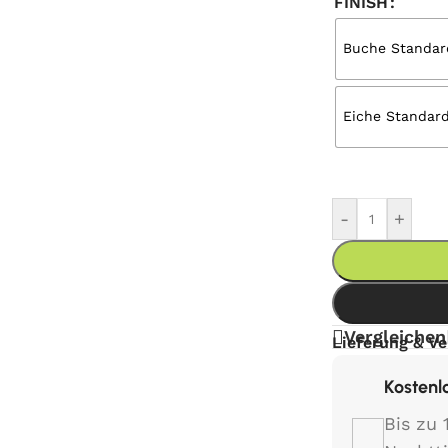
FINISH
Buche Standard
Eiche Standard
-
+
Vergleichen
Lieferung & V
Kostenl
Bis zu 