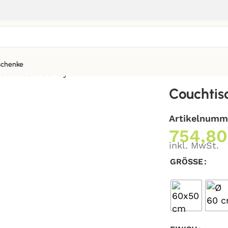
chenke
uchtisch Candy
Couchtis
Artikelnumm
754,8
inkl. MwSt.
GRÖSSE