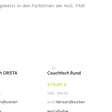
 gebeizt in den Farbtönen der Koll. FAM
ch ORSTA
Couchtisch Rund
279,00
€
.
inkl. MwSt.
ndkosten
exkl.
Versandkosten
e
Holzfarbe