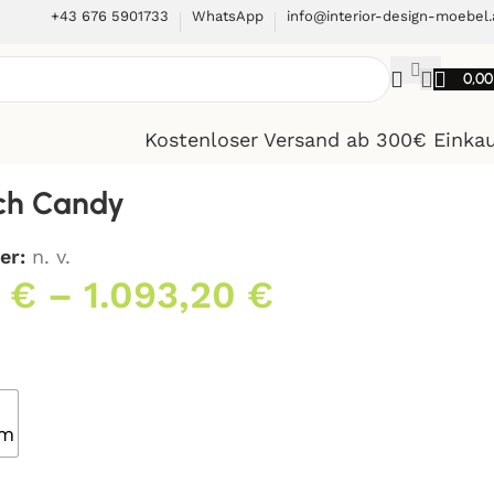
+43 676 5901733
WhatsApp
info@interior-design-moebel.
0,0
Kostenloser Versand ab 300€ Einka
ch Candy
er:
n. v.
0
€
–
1.093,20
€