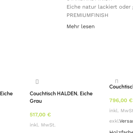
Eiche natur lackiert oder
PREMIUMFINISH
Mehr lesen
Varianten:
Ø 60 cm, H 44 cm
60×50 cm, H 54 cm
Mindestbestellmenge:
Couchtis
ab 1 Stk.
Eiche
Couchtisch HALDEN, Eiche
796,00
€
Grau
Lieferzeit:
inkl. MwSt
ca. 6 Wochen
517,00
€
exkl.
Versa
inkl. MwSt.
Holzfarb