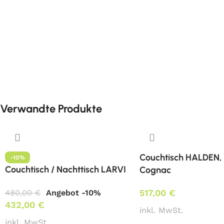
Verwandte Produkte
Couchtisch HALDEN, 
-10%
Couchtisch / Nachttisch LARVI
Cognac
517,00
€
480,00
€
Angebot -10%
432,00
€
inkl. MwSt.
inkl. MwSt.