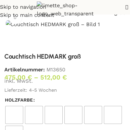
Skip to navigation
hnen
>
Couchtische
>
Couchtisch HEDMARK groß
Skip to main content
Klick zum Vergrößern
Couchtisch HEDMARK groß
Artikelnummer:
M13650
475,00
€
–
512,00
€
inkl. MwSt.
Lieferzeit:
4-5 Wochen
HOLZFARBE