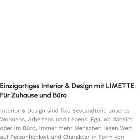
✔Organische Formen
✔Schönheit der natürlichen Eiche
✔Große Farbauswahl
✔Kompakt, leicht und meisterhaft gefertigt
Der Couchtisch HEDMARK in klein bildet ein
wunderschönes Set mit dem Couchtisch
HEDMARK in groß. Couchtisch HEDMARK klein
Einzigartiges Interior & Design mit LIMETTE:
(50 × 50 × 41 cm) Artikelnr. M13600,
Für Zuhause und Büro
Couchtisch HEDMARK groß (58 × 58 × 37 cm)
Artikelnr. M13650.
Interior & Design sind fixe Bestandteile unseres
Wohnens, Arbeitens und Lebens. Egal ob daheim
oder im Büro, immer mehr Menschen legen Wert
auf Persönlichkeit und Charakter in Form von