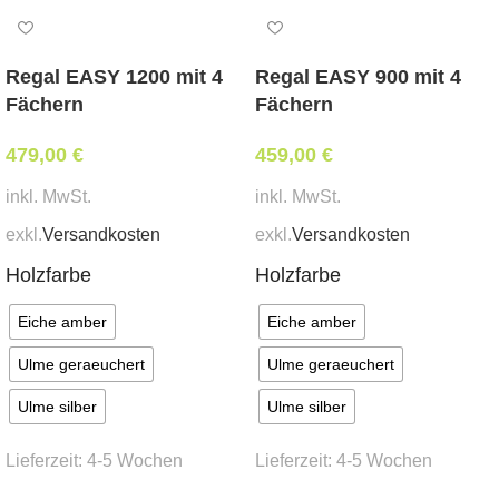
MER-2
Weißpolsterung*
Regal EASY 1200 mit 4
Regal EASY 900 mit 4
tapeziert mit Ihrem beigestellten Eigenbezug*
Fächern
Fächern
Abmessungen:
479,00
€
459,00
€
Breite 55 cm, Tiefe 48 cm, Sitzhöhe 48 cm,
inkl. MwSt.
inkl. MwSt.
Gesamthöhe 100 cm
exkl.
Versandkosten
exkl.
Versandkosten
Mindestbestellmenge:
Holzfarbe
Holzfarbe
20 Stk.
Eiche amber
Eiche amber
Stoffbedarf:
(für Weißpolsterung / beigestellten
Ulme geraeuchert
Ulme geraeuchert
Bezug)
Ulme silber
Ulme silber
1,2 lfm
Lieferzeit:
4-5 Wochen
Lieferzeit:
4-5 Wochen
Besonderheit:
stapelbar