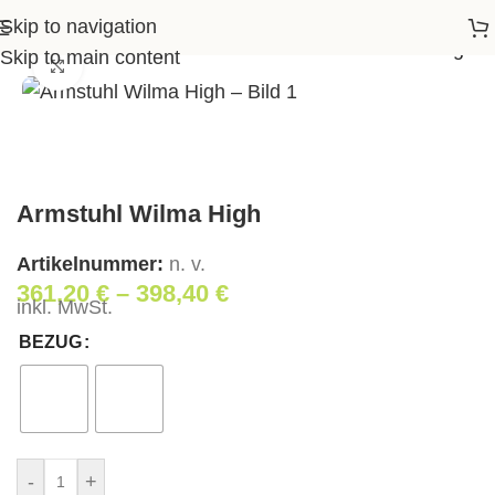
Skip to navigation
Startseite
>
Shop
>
Wohnen
>
Armstuhl Wilma High
Skip to main content
Klick zum Vergrößern
Armstuhl Wilma High
Artikelnummer:
n. v.
361,20
€
–
398,40
€
inkl. MwSt.
BEZUG
-
+