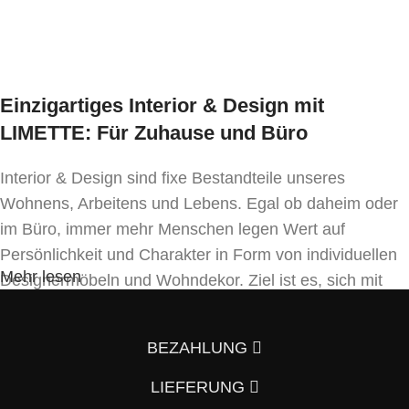
Ausführung wählen
Ausführung wählen
Lieferzeit:
ca. 6 -7 Wochen
Einzigartiges Interior & Design mit
* Preis ident wie Bezug Kat. MER-1
LIMETTE: Für Zuhause und Büro
Interior & Design sind fixe Bestandteile unseres
Wohnens, Arbeitens und Lebens. Egal ob daheim oder
im Büro, immer mehr Menschen legen Wert auf
Persönlichkeit und Charakter in Form von individuellen
Mehr lesen
Designermöbeln und Wohndekor. Ziel ist es, sich mit
Einrichtung und Innendekoration – oft sogar in
Handfertigung und eigenen Designkonzepten folgend –
BEZAHLUNG
von der Masse abzuheben.
LIEFERUNG
Wenn auch Sie so denken und Ihre Wohnung vom