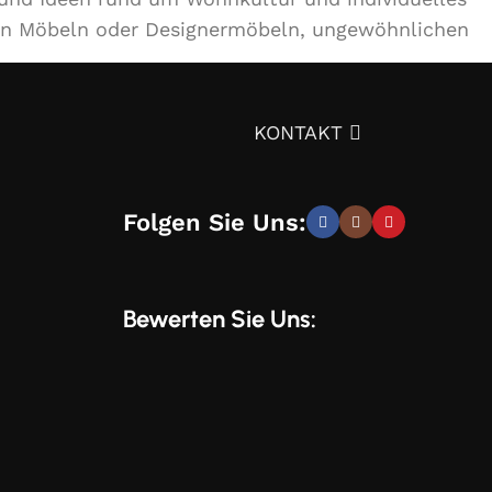
en Möbeln oder Designermöbeln, ungewöhnlichen
ignprojekts über die Auswahl von Möbeln,
KONTAKT
tät – und trotzdem günstig.
Überzeugen Sie sich
Folgen Sie Uns:
elegante, moderne und stilvolle Lösungen, die Sie
Bewerten Sie Uns:
und Wünschen zu entwickeln. Sie erhalten speziell
 unserem Online-Shop verwenden. Mit uns können