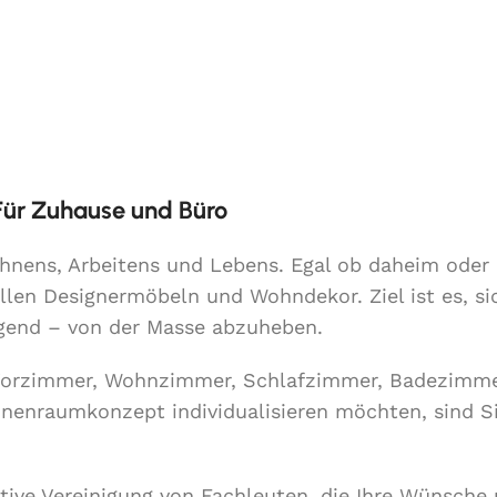
 Für Zuhause und Büro
Wohnens, Arbeitens und Lebens. Egal ob daheim ode
llen Designermöbeln und Wohndekor. Ziel ist es, si
lgend – von der Masse abzuheben.
Vorzimmer, Wohnzimmer, Schlafzimmer, Badezimme
Innenraumkonzept individualisieren möchten, sind S
ative Vereinigung von Fachleuten, die Ihre Wünsche