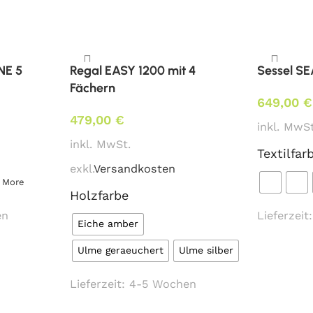
6 Stk.
Stoffbedarf:
(für Weißpol
1,2 lfm
NE 5
Regal EASY 1200 mit 4
Sessel S
Fächern
Lieferzeit:
649,00
€
ca. 5 –
6 Wochen
479,00
€
inkl. MwSt
* Preis ident wie Bezug K
inkl. MwSt.
Textilfar
exkl.
Versandkosten
 More
Holzfarbe
en
Lieferzeit
Eiche amber
Ulme geraeuchert
Ulme silber
Lieferzeit:
4-5 Wochen