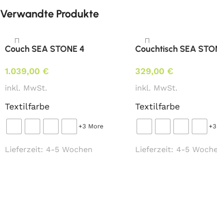
Verwandte Produkte
Couch SEA STONE 4
Couchtisch SEA STO
1.039,00
€
329,00
€
inkl. MwSt.
inkl. MwSt.
Textilfarbe
Textilfarbe
+3 More
+3
Lieferzeit:
4-5 Wochen
Lieferzeit:
4-5 Woch