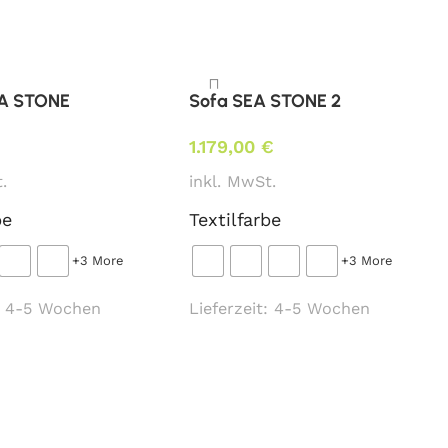
sterung / beigestellten Bezug)
EA STONE
Sofa SEA STONE 2
1.179,00
€
.
inkl. MwSt.
at. MER-1
be
Textilfarbe
+3 More
+3 More
:
4-5 Wochen
Lieferzeit:
4-5 Wochen