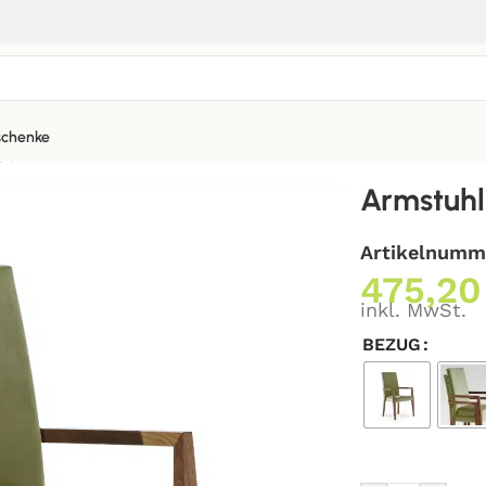
chenke
50
Armstuhl
Artikelnumm
475,2
inkl. MwSt.
BEZUG