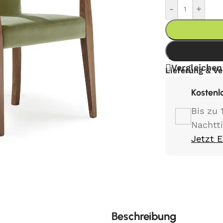
-
+
Vergleichen
Lieferung & V
Kostenl
Bis zu 
Nachtt
Jetzt 
Beschreibung