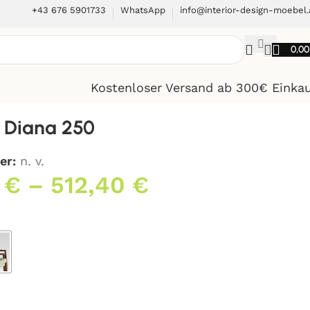
+43 676 5901733
WhatsApp
info@interior-design-moebel.
0,0
Kostenloser Versand ab 300€ Einka
 Diana 250
er:
n. v.
0
€
–
512,40
€