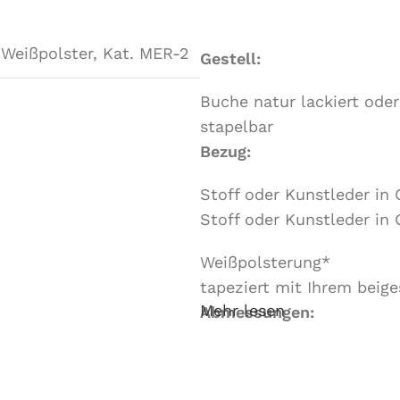
 Weißpolster
,
Kat. MER-2
Gestell:
Buche natur lackiert oder
stapelbar
Bezug:
Stoff oder Kunstleder in 
Stoff oder Kunstleder in 
Weißpolsterung*
tapeziert mit Ihrem beig
Mehr lesen
Abmessungen:
Breite 58 cm, Tiefe 63 
Mindestbestellmenge: