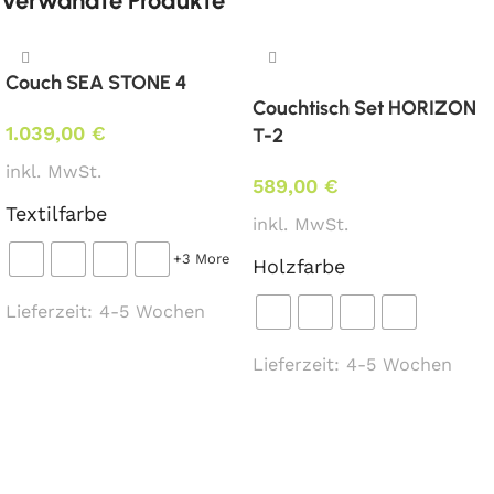
Verwandte Produkte
Weißpolsterung*
tapeziert mit Ihrem
Couch SEA STONE 4
beigestelltem Eigenbezug*
Couchtisch Set HORIZON
Abmessungen:
1.039,00
€
T-2
Breite 58 cm, Tiefe 60 cm, Sitzhöhe 49 cm,
inkl. MwSt.
Gesamthöhe 89 cm
589,00
€
Textilfarbe
inkl. MwSt.
Mindestbestellmenge:
+3 More
Holzfarbe
6 Stk.
Lieferzeit:
4-5 Wochen
Stoffbedarf:
(für Weißpolsterung /
beigestellten Bezug)
Ausführung wählen
Lieferzeit:
4-5 Wochen
1,1 lfm
Ausführung wählen
Lieferzeit:
ca. 5 –
6 Wochen