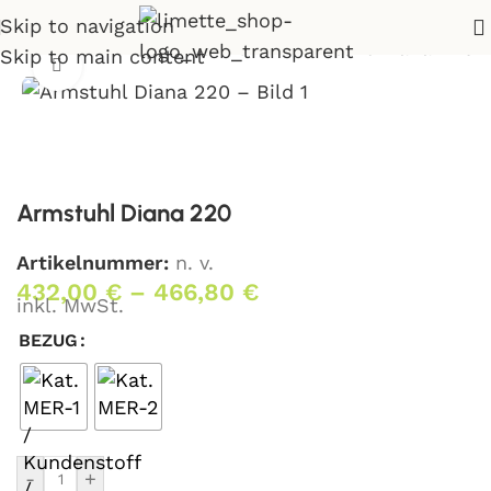
Skip to navigation
tartseite
>
Shop
>
Wohnen
>
Armstuhl Diana 220
Skip to main content
Klick zum Vergrößern
Armstuhl Diana 220
Artikelnummer:
n. v.
432,00
€
–
466,80
€
inkl. MwSt.
BEZUG
-
+