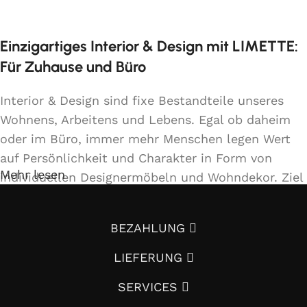
* Preis ident wie Bezug Kat. MER-1
Einzigartiges Interior & Design mit LIMETTE:
Für Zuhause und Büro
Interior & Design sind fixe Bestandteile unseres
Wohnens, Arbeitens und Lebens. Egal ob daheim
oder im Büro, immer mehr Menschen legen Wert
auf Persönlichkeit und Charakter in Form von
Mehr lesen
individuellen Designermöbeln und Wohndekor. Ziel
ist es, sich mit Einrichtung und Innendekoration –
oft sogar in Handfertigung und eigenen
BEZAHLUNG
Designkonzepten folgend – von der Masse
abzuheben.
LIEFERUNG
Wenn auch Sie so denken und Ihre Wohnung vom
SERVICES
Vorzimmer, Wohnzimmer, Schlafzimmer,