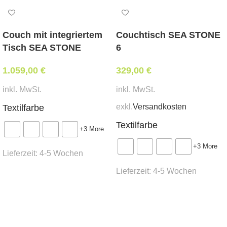
MER-2
Weißpolsterung*
Couch mit integriertem
Couchtisch SEA STONE
tapeziert mit Ihrem beigestellten Eigenbezug*
Tisch SEA STONE
6
Abmessungen:
1.059,00
€
329,00
€
Breite 62 cm, Tiefe 54 cm, Sitzhöhe 45 cm,
inkl. MwSt.
inkl. MwSt.
Gesamthöhe 116 cm
exkl.
Versandkosten
Textilfarbe
Mindestbestellmenge:
Textilfarbe
+3 More
20 Stk.
+3 More
Lieferzeit:
4-5 Wochen
Stoffbedarf:
(für Weißpolsterung / beigestellten
Lieferzeit:
4-5 Wochen
Bezug)
Ausführung wählen
1,35 lfm
Ausführung wählen
Lieferzeit:
ca. 6 -7 Wochen