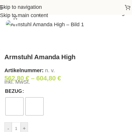
Skip to navigation
Startseite
>
Shop
>
Wohnen
>
Armstuhl Amanda High
Skip to main content
Klick zum Vergrößern
Armstuhl Amanda High
Artikelnummer:
n. v.
562,80
€
–
604,80
€
inkl. MwSt.
BEZUG
-
+