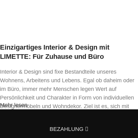
* Preis ident wie Bezug Kat. MER-1
Einzigartiges Interior & Design mit
LIMETTE: Für Zuhause und Büro
Interior & Design sind fixe Bestandteile unseres
Wohnens, Arbeitens und Lebens. Egal ob daheim oder
im Büro, immer mehr Menschen legen Wert auf
Persönlichkeit und Charakter in Form von individuellen
Mehr lesen
Designermöbeln und Wohndekor. Ziel ist es, sich mit
Einrichtung und Innendekoration – oft sogar in
Handfertigung und eigenen Designkonzepten folgend –
BEZAHLUNG
von der Masse abzuheben.