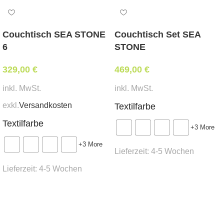
MER-2
Weißpolsterung*
Couchtisch SEA STONE
Couchtisch Set SEA
tapeziert mit Ihrem beigestellten Eigenbezug*
6
STONE
Abmessungen:
329,00
€
469,00
€
Breite 56 cm, Tiefe 46 cm, Sitzhöhe 48 cm,
inkl. MwSt.
inkl. MwSt.
Gesamthöhe 87 cm
exkl.
Versandkosten
Textilfarbe
Mindestbestellmenge:
Textilfarbe
+3 More
50 Stk.
+3 More
Lieferzeit:
4-5 Wochen
Stoffbedarf:
(für Weißpolsterung / beigestellten
Lieferzeit:
4-5 Wochen
Bezug)
Ausführung wählen
1,6 lfm
Ausführung wählen
Lieferzeit:
ca. 6 -7 Wochen