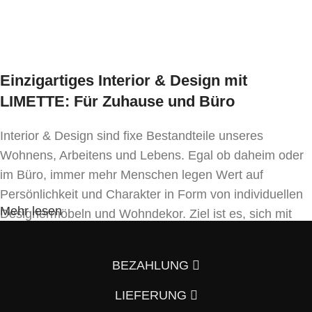
* Preis ident wie Bezug Kat. MER-1
Einzigartiges Interior & Design mit
LIMETTE: Für Zuhause und Büro
Interior & Design sind fixe Bestandteile unseres
Wohnens, Arbeitens und Lebens. Egal ob daheim oder
im Büro, immer mehr Menschen legen Wert auf
Persönlichkeit und Charakter in Form von individuellen
Mehr lesen
Designermöbeln und Wohndekor. Ziel ist es, sich mit
Einrichtung und Innendekoration – oft sogar in
Handfertigung und eigenen Designkonzepten folgend –
BEZAHLUNG
von der Masse abzuheben.
LIEFERUNG
Wenn auch Sie so denken und Ihre Wohnung vom