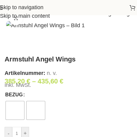
Skip to navigation
Startseite
>
Shop
>
Wohnen
>
Armstuhl Angel Wings
Skip to main content
Klick zum Vergrößern
Armstuhl Angel Wings
Artikelnummer:
n. v.
385,20
€
–
435,60
€
inkl. MwSt.
BEZUG
-
+