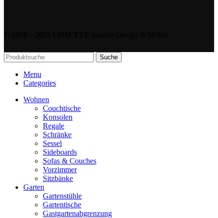
© 2020 – 2025 LIMETTE
Interior Design & Möbel
Suche
Menu
Categories
Wohnen
Couchtische
Konsolen
Regale
Schränke
Sessel
Sideboards
Sofas & Couches
Vorzimmer
Sitzbänke
Garten
Gartenstühle
Gartentische
Gastgartenabgrenzung