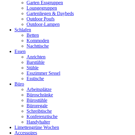
Garten Essgruppen
Loungegruppen
Gartenliegen & Daybeds
Outdoor Poufs
Outdoor‑Lampen
Schlafen
Betten
Kommoden
Nachttische
Essen
Anrichten
Barstühle
Stühle
Esszimmer Sessel
Esstische
Büro
Arbeitsplätze
Büroschränke
Bürostühle
Büroregale
Schreibtische
Konferenztische
Handyhalter
Limettengrüne Wochen
Accessoires