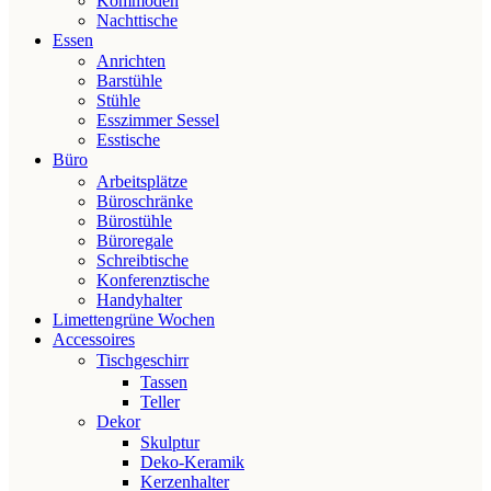
Kommoden
Nachttische
Essen
Anrichten
Barstühle
Stühle
Esszimmer Sessel
Esstische
Büro
Arbeitsplätze
Büroschränke
Bürostühle
Büroregale
Schreibtische
Konferenztische
Handyhalter
Limettengrüne Wochen
Accessoires
Tischgeschirr
Tassen
Teller
Dekor
Skulptur
Deko-Keramik
Kerzenhalter