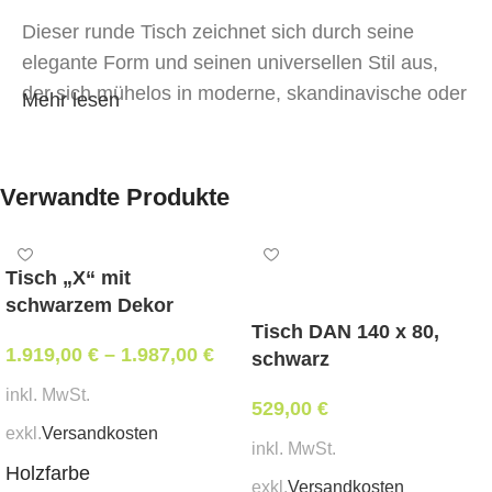
Dieser runde Tisch zeichnet sich durch seine
elegante Form und seinen universellen Stil aus,
der sich mühelos in moderne, skandinavische oder
Mehr lesen
minimalistische Innenräume integriert.
Die Beine sind aus massivem Eichenholz
, was
Verwandte Produkte
Stabilität, Langlebigkeit und visuelle Leichtigkeit
gewährleistet.
Tisch „X“ mit
schwarzem Dekor
Die Tischplatte besteht aus MDF, beschichtet
Tisch DAN 140 x 80,
mit natürlichem Eichenfurnier
, das die warme
1.919,00
€
–
1.987,00
€
schwarz
Textur des Holzes betont.
inkl. MwSt.
529,00
€
Dank des praktischen Ausziehmechanismus mit
exkl.
Versandkosten
inkl. MwSt.
einer 40 cm langen „Butterfly“-Einlage
lässt sich
Holzfarbe
der Tisch schnell für Gäste verwandeln. Im
exkl.
Versandkosten