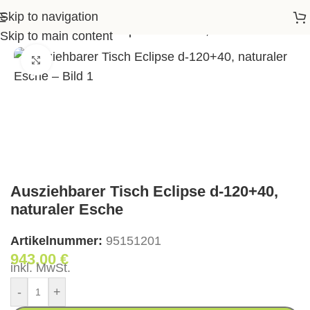
Skip to navigation
Ausziehbarer Tisch Eclipse d-120+40, naturaler Esche
Skip to main content
Klick zum Vergrößern
Ausziehbarer Tisch Eclipse d-120+40,
naturaler Esche
Artikelnummer:
95151201
943,00
€
inkl. MwSt.
-
+