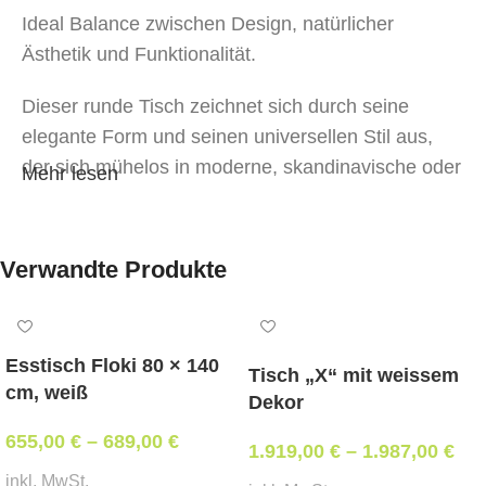
Ideal Balance zwischen Design, natürlicher
Ästhetik und Funktionalität.
Dieser runde Tisch zeichnet sich durch seine
elegante Form und seinen universellen Stil aus,
der sich mühelos in moderne, skandinavische oder
Mehr lesen
minimalistische Interiors integriert.
Die Beine sind aus massivem Eschenholz
Verwandte Produkte
gefertigt
, was Stabilität, Langlebigkeit und visuelle
Leichtigkeit gewährleistet.
Esstisch Floki 80 × 140
Tisch „X“ mit weissem
Die Tischplatte besteht aus MDF, bedeckt mit
cm, weiß
Dekor
natürlichem Eschenfurnier
, das die warme
Textur des Holzes unterstreicht.
655,00
€
–
689,00
€
1.919,00
€
–
1.987,00
€
inkl. MwSt.