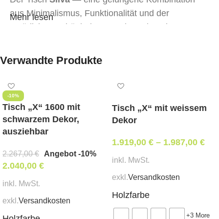
aus Minimalismus, Funktionalität und der
Mehr lesen
natürlichen Schönheit von Holz. Seine eleganten
Beine aus massiver Esche verleihen Leichtigkeit,
während die Tischplatte aus MDF, mit
Verwandte Produkte
Eschenfurnier, die Ästhetik des natürlichen
Materials unterstreicht.
-10%
Im zusammengeklappten Zustand rund, lässt sich
Tisch „X“ 1600 mit
Tisch „X“ mit weissem
der Tisch dank des integrierten „Schmetterling“-
schwarzem Dekor,
Dekor
ausziehbar
Einlegeblatts um 40 cm leicht ausziehen. Perfekt
1.919,00
€
–
1.987,00
€
geeignet für den täglichen Gebrauch sowie für den
2.267,00
€
Angebot -10%
Empfang von Gästen.
inkl. MwSt.
2.040,00
€
exkl.
Versandkosten
Größe
: d-120 cm (im ausgeklappten Zustand –
inkl. MwSt.
Holzfarbe
160×120 cm)
exkl.
Versandkosten
+3 More
Holzfarbe