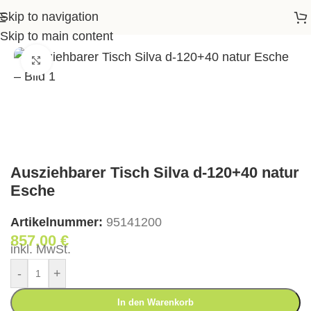
Skip to navigation
sche
>
Ausziehbarer Tisch Silva d-120+40 natur Esche
Skip to main content
Klick zum Vergrößern
Ausziehbarer Tisch Silva d-120+40 natur
Esche
Artikelnummer:
95141200
857,00
€
inkl. MwSt.
-
+
In den Warenkorb