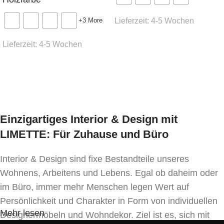
Höhe
: 77 cm
Lieferzeit:
4-5 Wochen
+3 More
Material der Tischplatte
: MDF, Eschenfurnier
Ausführung wählen
Lieferzeit:
4-5 Wochen
Material der Beine
: massive Esche
Ausführung wählen
Mechanismus
: „Schmetterling“-Einlegeblatt
Bitte beachten Sie, dass in der Produktion der
Stühle natürliche Hölzer verwendet werden, die
Einzigartiges Interior & Design mit
eine unregelmäßige Struktur und Farbe aufweisen
LIMETTE: Für Zuhause und Büro
können. In der natürlichen Farbe können die
Struktur und der Farbton der Produkte variieren.
Interior & Design sind fixe Bestandteile unseres
Wohnens, Arbeitens und Lebens. Egal ob daheim oder
im Büro, immer mehr Menschen legen Wert auf
Persönlichkeit und Charakter in Form von individuellen
Mehr lesen
Designermöbeln und Wohndekor. Ziel ist es, sich mit