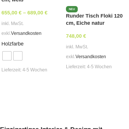
Besonderheiten des Modells:
NEU
655,00
€
–
689,00
€
Runder Tisch Floki 120
natürliche und ökologische Materialien;
cm, Eiche natur
inkl. MwSt.
Massivholzbeine aus Eiche;
exkl.
Versandkosten
Tischplatte aus MDF, bedeckt mit echtem
748,00
€
Holzfurnier;
Holzfarbe
inkl. MwSt.
stabile Konstruktion;
exkl.
Versandkosten
stilvolles Erscheinungsbild.
Eine Ausführung in anderen Farben nach RAL-
Lieferzeit:
4-5 Wochen
Lieferzeit:
4-5 Wochen
Katalog ist möglich.
In den Warenkorb
Ausführung wählen