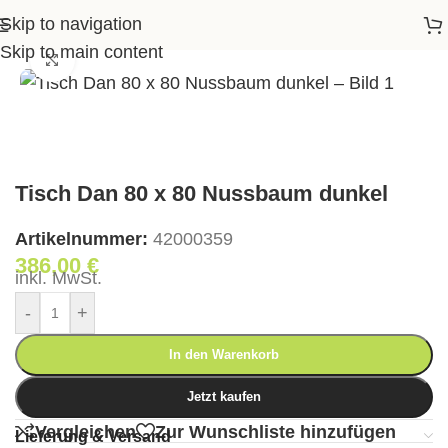
Skip to navigation
sen
>
Esstische
>
Tisch Dan 80 x 80 Nussbaum dunkel
Skip to main content
Klick zum Vergrößern
Tisch Dan 80 x 80 Nussbaum dunkel
Artikelnummer:
42000359
386,00
€
inkl. MwSt.
-
+
In den Warenkorb
Jetzt kaufen
Vergleichen
Zur Wunschliste hinzufügen
Lieferung & Versand