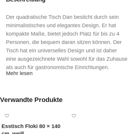
Der quadratische Tisch Dan besticht durch sein
minimalistisches und elegantes Design. Er hat
kompakte Maße, bietet jedoch Platz für bis zu 4
Personen, die bequem daran sitzen können. Der
Tisch hat ein universelles Design und ist daher
eine ausgezeichnete Wahl sowohl für das Zuhause
als auch für gastronomische Einrichtungen.
Mehr lesen
Für die Herstellung des Tisches werden
ausschließlich sichere und umweltfreundliche
Materialien verwendet. Die Basis und die
Verwandte Produkte
Tischplatte bestehen aus massivem Holz, was eine
robuste, zuverlässige und langlebige Konstruktion
gewährleistet.
Esstisch Floki 80 × 140
cm, weiß