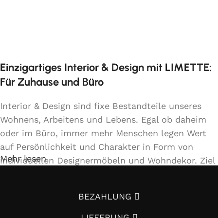
Der TONDO-Tisch passt perfekt in
verschiedene Einrichtungsstile, sei es modern,
skandinavisch, rustikal oder mid-century
modern. Er fügt sich harmonisch in jedes
Einzigartiges Interior & Design mit LIMETTE:
Esszimmer ein und verleiht dem Raum eine
Für Zuhause und Büro
stilvolle und einladende Atmosphäre.
Einfache Ausklappfunktion
: Synchronisierte
Interior & Design sind fixe Bestandteile unseres
Mechanik mit integrierter Einlegeplatte.
Wohnens, Arbeitens und Lebens. Egal ob daheim
oder im Büro, immer mehr Menschen legen Wert
Robuste Konstruktion
: Drei verbundene Beine
auf Persönlichkeit und Charakter in Form von
für maximale Stabilität.
Mehr lesen
individuellen Designermöbeln und Wohndekor. Ziel
ist es, sich mit Einrichtung und Innendekoration –
Hochwertiges Material
: Gefertigt aus
oft sogar in Handfertigung und eigenen
massivem Eichenholz.
BEZAHLUNG
Designkonzepten folgend – von der Masse
abzuheben.
Zeitloses Design
: Leicht abgeschrägte
LIEFERUNG