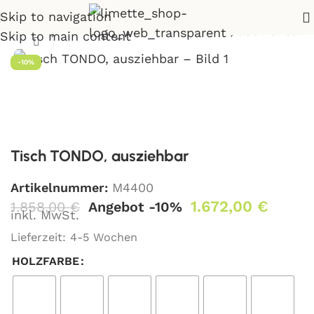
Skip to navigation
imettengrüne Wochen
>
Tisch TONDO, ausziehbar
Skip to main content
Klick zum Vergrößern
-10%
Tisch TONDO, ausziehbar
Artikelnummer:
M4400
1.672,00
€
1.858,00
€
Angebot -10%
inkl. MwSt.
Lieferzeit:
4-5 Wochen
HOLZFARBE