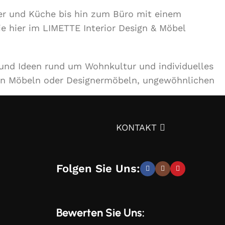
r und Küche bis hin zum Büro mit einem
ie hier im LIMETTE Interior Design & Möbel
 und Ideen rund um Wohnkultur und individuelles
en Möbeln oder Designermöbeln, ungewöhnlichen
ignprojekts über die Auswahl von Möbeln,
KONTAKT
tät – und trotzdem günstig.
Überzeugen Sie sich
Folgen Sie Uns:
elegante, moderne und stilvolle Lösungen, die Sie
Bewerten Sie Uns: