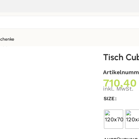
chenke
ube
Tisch Cu
Artikelnumm
710,4
inkl. MwSt.
SIZE