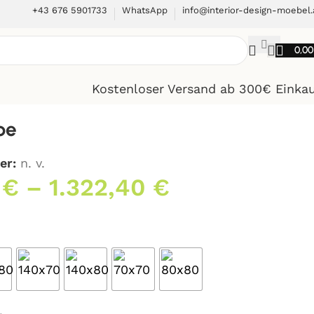
+43 676 5901733
WhatsApp
info@interior-design-moebel.
0,0
Kostenloser Versand ab 300€ Einka
be
er:
n. v.
0
€
–
1.322,40
€