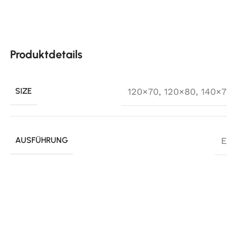
Produktdetails
SIZE
120×70
,
120×80
,
140×7
AUSFÜHRUNG
E