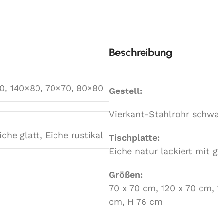
Beschreibung
0
,
140×80
,
70×70
,
80×80
Gestell:
Vierkant-Stahlrohr schwar
iche glatt
,
Eiche rustikal
Tischplatte:
Eiche natur lackiert mit g
Größen:
70 x 70 cm, 120 x 70 cm,
cm, H 76 cm