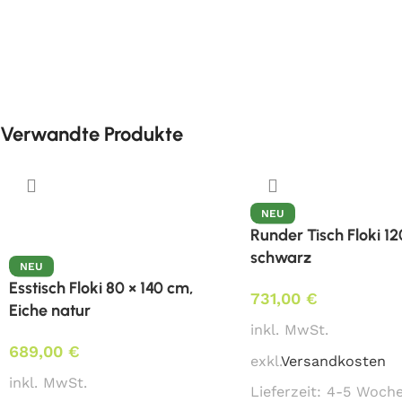
Verwandte Produkte
NEU
Runder Tisch Floki 1
schwarz
NEU
Esstisch Floki 80 × 140 cm,
731,00
€
Eiche natur
inkl. MwSt.
689,00
€
exkl.
Versandkosten
inkl. MwSt.
Lieferzeit:
4-5 Woch