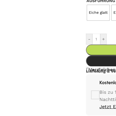
AUSFÜHRUNG
Eiche glatt
E
-
+
Vergleichen
Lieferung & V
Kostenl
Bis zu 
Nachtt
Jetzt 