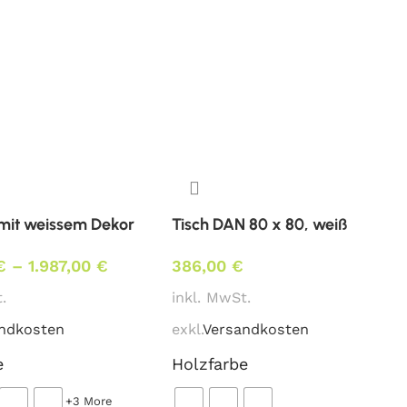
 mit weissem Dekor
Tisch DAN 80 x 80, weiß
€
–
1.987,00
€
386,00
€
.
inkl. MwSt.
ndkosten
exkl.
Versandkosten
e
Holzfarbe
+3 More