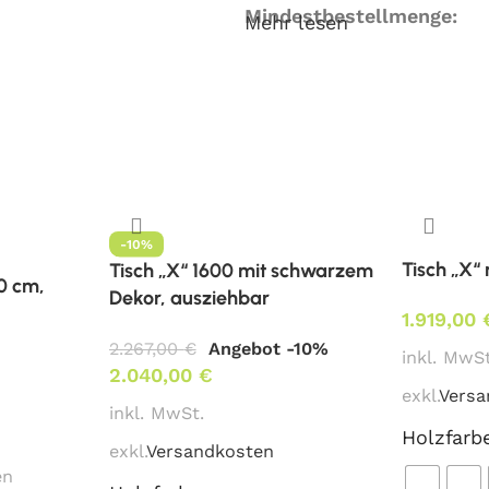
Mindestbestellmenge:
Mehr lesen
ab 1 Stk.
Lieferzeit:
ca. 6 Wochen
-10%
Tisch „X“
Tisch „X“ 1600 mit schwarzem
20 cm,
Dekor, ausziehbar
1.919,00
2.267,00
€
Angebot -10%
inkl. MwSt
2.040,00
€
exkl.
Versa
inkl. MwSt.
Holzfarb
exkl.
Versandkosten
en