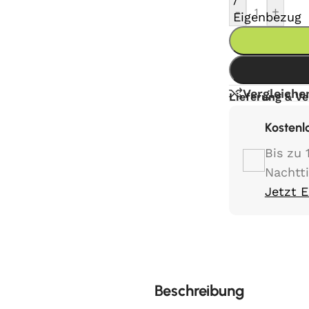
-
+
Vergleiche
Lieferung & V
Kostenl
Bis zu 
Nachtt
Jetzt 
Beschreibung