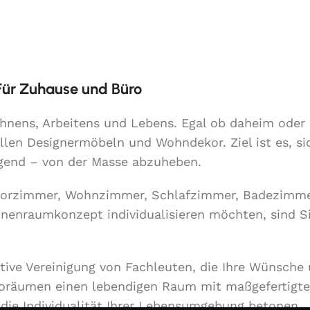
 Für Zuhause und Büro
Wohnens, Arbeitens und Lebens. Egal ob daheim ode
llen Designermöbeln und Wohndekor. Ziel ist es, si
lgend – von der Masse abzuheben.
Vorzimmer, Wohnzimmer, Schlafzimmer, Badezimme
Innenraumkonzept individualisieren möchten, sind S
ative Vereinigung von Fachleuten, die Ihre Wünsche
roräumen einen lebendigen Raum mit maßgefertigt
ie Individualität Ihrer Lebensumgebung betonen.