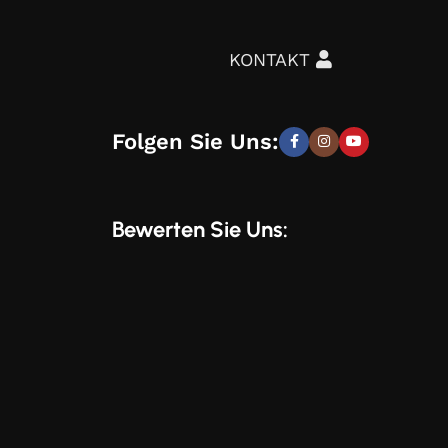
ignprojekts über die Auswahl von Möbeln,
KONTAKT
tät – und trotzdem günstig.
Überzeugen Sie sich
Folgen Sie Uns:
elegante, moderne und stilvolle Lösungen, die Sie
Bewerten Sie Uns:
und Wünschen zu entwickeln. Sie erhalten speziell
 unserem Online-Shop verwenden. Mit uns können
 Aussehen, sondern auch eine gesunde Umgebung in