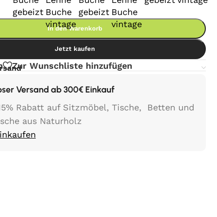
In den Warenkorb
Jetzt kaufen
n
Zur Wunschliste hinzufügen
ersand
oser Versand ab 300€ Einkauf
15% Rabatt auf Sitzmöbel, Tische, Betten und
ische aus Naturholz
Einkaufen