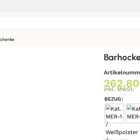
chenke
Barhocke
Artikelnumm
262,8
inkl. MwSt.
BEZUG