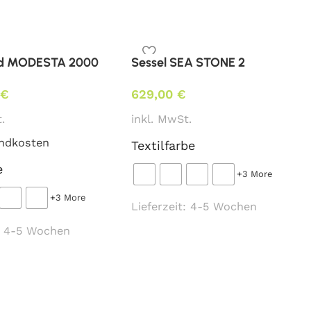
estelltem Eigenbezug*
cm, Sitzhöhe 60/65/70/75/80 cm, Gesamthöhe SH
rd MODESTA 2000
Sessel SEA STONE 2
0
€
629,00
€
.
inkl. MwSt.
ndkosten
Textilfarbe
sterung / beigestellten Bezug)
e
+3 More
Sitz tapeziert 0,4 lfm
+3 More
Lieferzeit:
4-5 Wochen
:
4-5 Wochen
at. MER-1