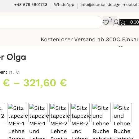
+43 676 5901733
WhatsApp
info@interior-design-moebel.
0,0
Kostenloser Versand ab 300€ Einka
r Olga
er:
n. v.
0
€
–
321,60
€