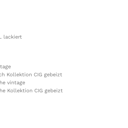
 lackiert
ntage
h Kollektion CIG gebeizt
he vintage
he Kollektion CIG gebeizt
Objektqualität in der Kat. MER-1
Objektqualität in der Kat. MER-2