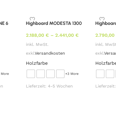
Weißpolsterung*
tapeziert mit Ihrem beig
Abmessungen:
Breite 54 cm, Tiefe 56 
NE 6
Highboard MODESTA 1300
Highboa
+ 30 cm
2.188,00
€
–
2.441,00
€
2.790,0
Mindestbestellmenge:
inkl. MwSt.
inkl. MwSt
6 Stk.
exkl.
Versandkosten
exkl.
Versa
Stoffbedarf:
(für Weißpol
Holzfarbe
Holzfarb
Sitz und Lehne 0,7 lfm. / 
 More
+3 More
Lieferzeit:
en
Lieferzeit:
4-5 Wochen
Lieferzeit
ca. 6 – 8
Wochen
* Preis ident wie Bezug K