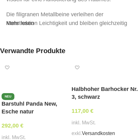
Die filigranen Metallbeine verleihen der
Konstruktion Leichtigkeit und bleiben gleichzeitig
Mehr lesen
eine zuverlässige Stütze. Die kompakte Silhouette
macht das Modell vielseitig für Einrichtungsstile
wie Modern, Scandi, Minimalismus, Neoklassik
Verwandte Produkte
und Contemporary.
Vorteile:
Bequeme Rückenlehne mit weicher Sitzfläche
Halbhoher Barhocker Nr.
Bezug aus Samtvelours
3, schwarz
NEU
Barstuhl Panda New,
Leichter und stabiler Metallrahmen
117,00
€
Esche natur
Reiche Palette aktueller Farbnuancen
inkl. MwSt.
Der Stuhl Lilo eignet sich perfekt für: Essbereiche,
292,00
€
Schlafzimmer, Arbeitsplätze, Cafés, Salons und
exkl.
Versandkosten
inkl. MwSt.