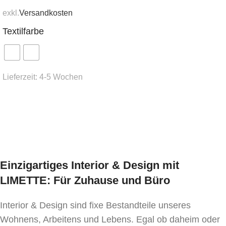
Studios.
In den Warenkorb
exkl.
Versandkosten
Wir bieten eine Farbgestaltung nach RAL-Palette
Textilfarbe
(ab 2 Stück) und verschiedene Stoffbezüge (ab 2
Stück) an – die Preise werden auf Anfrage
kalkuliert.
Lieferzeit:
4-5 Wochen
Design: Wladislaw Tolochko
Ausführung wählen
Einzigartiges Interior & Design mit
LIMETTE: Für Zuhause und Büro
Interior & Design sind fixe Bestandteile unseres
Wohnens, Arbeitens und Lebens. Egal ob daheim oder