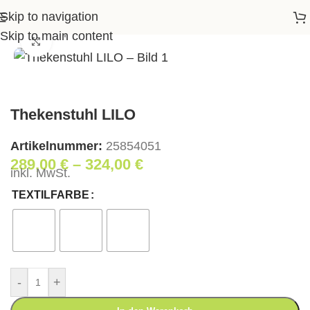
Skip to navigation
tseite
>
Shop
>
Essen
>
Barstühle
>
Thekenstuhl LILO
Skip to main content
Klick zum Vergrößern
Thekenstuhl LILO
Artikelnummer:
25854051
289,00
€
–
324,00
€
inkl. MwSt.
TEXTILFARBE
-
+