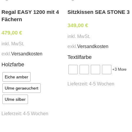
Weißpolsterung*
Regal EASY 1200 mit 4
Sitzkissen SEA STONE 3
tapeziert mit Ihrem beigestelltem Eigenbezug*
Fächern
Produktbild mit Rücken tapeziert
349,00
€
479,00
Abmessungen:
€
inkl. MwSt.
Breite 54 cm, Tiefe 54 cm, Sitzhöhe 49 cm,
inkl. MwSt.
exkl.
Versandkosten
Gesamthöhe 77 cm
exkl.
Versandkosten
Textilfarbe
Mindestbestellmenge:
Holzfarbe
+3 More
10 Stk.
Eiche amber
Lieferzeit:
4-5 Wochen
Stoffbedarf:
(für Weißpolsterung / beigestellten
Ulme geraeuchert
Bezug)
Ausführung wählen
Ulme silber
0,6 lfm
Lieferzeit:
4-5 Wochen
Lieferzeit:
ca.
6 Wochen
Ausführung wählen