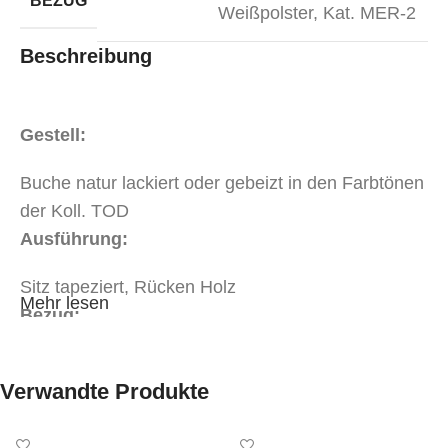
BEZUG
Weißpolster
,
Kat. MER-2
Beschreibung
Gestell:
Buche natur lackiert oder gebeizt in den Farbtönen
der Koll. TOD
Ausführung:
Sitz tapeziert, Rücken Holz
Mehr lesen
Bezug:
Stoff oder Kunstleder in Objektqualität der Kat.
Verwandte Produkte
MER-1
Stoff oder Kunstleder in Objektqualität der Kat.
MER-2