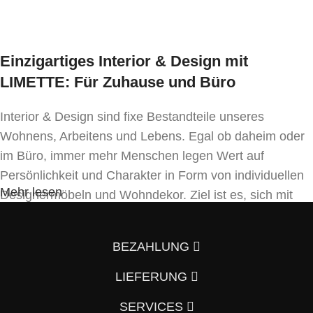
* Preis ident wie Bezug Kat. MER-1
Einzigartiges Interior & Design mit
LIMETTE: Für Zuhause und Büro
Interior & Design sind fixe Bestandteile unseres
Wohnens, Arbeitens und Lebens. Egal ob daheim oder
im Büro, immer mehr Menschen legen Wert auf
Persönlichkeit und Charakter in Form von individuellen
Mehr lesen
Designermöbeln und Wohndekor. Ziel ist es, sich mit
Einrichtung und Innendekoration – oft sogar in
Handfertigung und eigenen Designkonzepten folgend –
BEZAHLUNG
von der Masse abzuheben.
LIEFERUNG
Wenn auch Sie so denken und Ihre Wohnung vom
Vorzimmer, Wohnzimmer, Schlafzimmer, Badezimmer
SERVICES