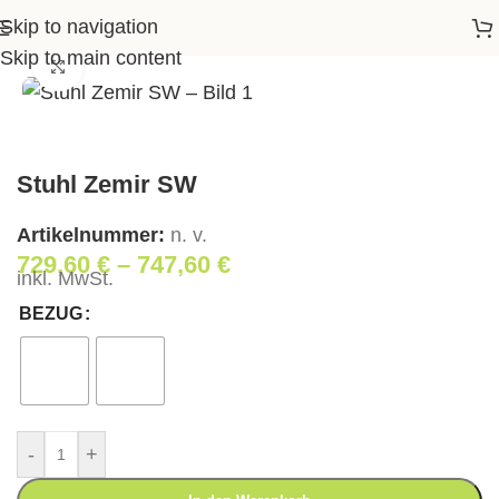
Skip to navigation
Startseite
>
Shop
>
Wohnen
>
Stuhl Zemir SW
Skip to main content
Klick zum Vergrößern
Stuhl Zemir SW
Artikelnummer:
n. v.
729,60
€
–
747,60
€
inkl. MwSt.
BEZUG
-
+