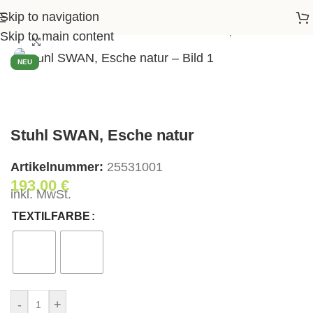
Skip to navigation
e
>
Shop
>
Essen
>
Stühle
>
Stuhl SWAN, Esche natur
Skip to main content
Klick zum Vergrößern
NEU
Stuhl SWAN, Esche natur
Artikelnummer:
25531001
193,00
€
inkl. MwSt.
TEXTILFARBE
-
+