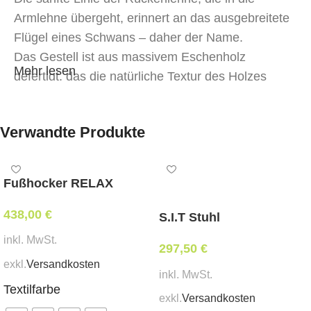
Armlehne übergeht, erinnert an das ausgebreitete
Flügel eines Schwans – daher der Name.
Das Gestell ist aus massivem Eschenholz
Mehr lesen
gefertigt, das die natürliche Textur des Holzes
unterstreicht.
Die Sitzfläche und die Rückenlehne bestehen aus
Verwandte Produkte
gebogenem Möbelholz, das ergonomische
Unterstützung und eine elegante Form bietet.
Der weiche Stoffbezug verleiht Gemütlichkeit und
Fußhocker RELAX
taktile Annehmlichkeit und harmoniert perfekt mit
dem Holz.
438,00
€
S.I.T Stuhl
Die Lackierung des Gestells in einer individuellen
inkl. MwSt.
297,50
€
Farbe – auf Bestellung ab 4 Stück.
exkl.
Versandkosten
Individueller Stoff auf Bestellung ab 2 Stück.
inkl. MwSt.
Textilfarbe
Die ideale Wahl für Zuhause, ein Café oder ein
exkl.
Versandkosten
modernes Restaurant, wo Komfort und Stil wichtig