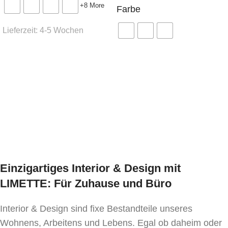
+8 More
Farbe
sind.
Lieferzeit:
4-5 Wochen
Bitte beachten Sie, dass bei der Herstellung der
Ausführung wählen
Stühle natürliche Hölzer verwendet werden, die
Ausführung wählen
eine unregelmäßige Struktur und Farbe aufweisen.
Bei natürlichen Farben können Struktur und Ton
der Produkte variieren.
Einzigartiges Interior & Design mit
LIMETTE: Für Zuhause und Büro
Interior & Design sind fixe Bestandteile unseres
Wohnens, Arbeitens und Lebens. Egal ob daheim oder