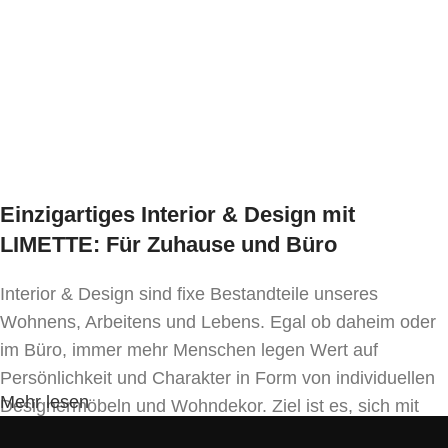
Farbton der Produkte variieren.
Ausführung wählen
Einzigartiges Interior & Design mit
LIMETTE: Für Zuhause und Büro
Interior & Design sind fixe Bestandteile unseres
Wohnens, Arbeitens und Lebens. Egal ob daheim oder
im Büro, immer mehr Menschen legen Wert auf
Persönlichkeit und Charakter in Form von individuellen
Mehr lesen
Designermöbeln und Wohndekor. Ziel ist es, sich mit
Einrichtung und Innendekoration – oft sogar in