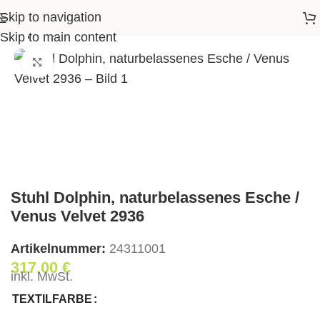
Skip to navigation
l Dolphin, naturbelassenes Esche / Venus Velvet 2936
Skip to main content
Klick zum Vergrößern
Stuhl Dolphin, naturbelassenes Esche /
Venus Velvet 2936
Artikelnummer:
24311001
317,00
€
inkl. MwSt.
TEXTILFARBE