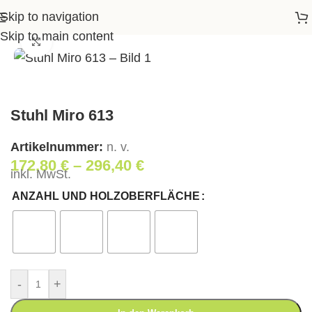
Skip to navigation
Startseite
>
Shop
>
Wohnen
>
Stuhl Miro 613
Skip to main content
Klick zum Vergrößern
Stuhl Miro 613
Artikelnummer:
n. v.
172,80
€
–
296,40
€
inkl. MwSt.
ANZAHL UND HOLZOBERFLÄCHE
-
+