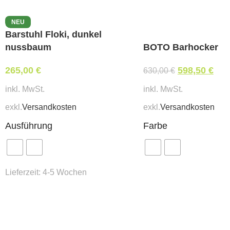
NEU
Barstuhl Floki, dunkel
-5%
nussbaum
BOTO Barhocker
265,00
€
598,50
€
630,00
€
inkl. MwSt.
inkl. MwSt.
exkl.
Versandkosten
exkl.
Versandkosten
Ausführung
Farbe
Lieferzeit:
4-5 Wochen