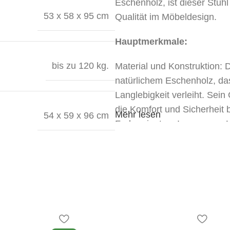
Eschenholz, ist dieser Stuh
53 x 58 x 95 cm
Qualität im Möbeldesign.
Hauptmerkmale:
bis zu 120 kg.
Material und Konstruktion:
natürlichem Eschenholz, da
Langlebigkeit verleiht. Sein
die Komfort und Sicherheit 
Mehr lesen
54 x 59 x 96 cm
Farbvarianten: In unserem L
denen Sie die am besten gee
Dunkelwalnuss und Natur-Esc
eine moderne und strenge N
Holzes unterstreicht.
Die Sitzfläche und die Rück
bezogen, der Gemütlichkeit un
reinigen, was eine lange Le