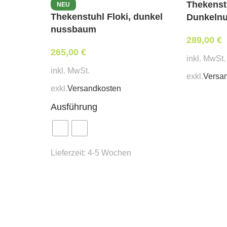
Thekens
NEU
Eine Herstellung in jeder F
Thekenstuhl Floki, dunkel
Dunkeln
Auch eine Herstellung aus j
nussbaum
Bitte beachten Sie, dass bei
289,00
€
verwendet werden, die eine
265,00
€
inkl. MwSt.
natürlichen Farben können S
inkl. MwSt.
exkl.
Versa
exkl.
Versandkosten
Ausführung
Lieferzeit:
4-5 Wochen