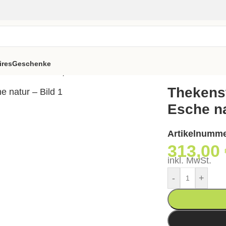
ires
Geschenke
l MAMONT Soft, Esche natur
Thekens
Esche n
Artikelnumm
313,00
inkl. MwSt.
-
+