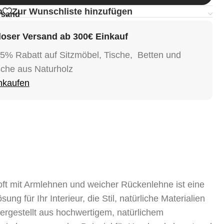
n
Zur Wunschliste hinzufügen
rsand
oser Versand ab 300€ Einkauf
15% Rabatt auf Sitzmöbel, Tische, Betten und
sche aus Naturholz
inkaufen
t mit Armlehnen und weicher Rückenlehne ist eine
ng für Ihr Interieur, die Stil, natürliche Materialien
Hergestellt aus hochwertigem, natürlichem