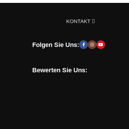
ts über die Auswahl von Möbeln, Dekorationsmaterialien
gen Sie sich doch selbst davon!
KONTAKT
Folgen Sie Uns:
 moderne und stilvolle Lösungen, die Sie zur Schaffung
hen zu entwickeln. Sie erhalten speziell für Sie
Bewerten Sie Uns:
Online-Shop verwenden. Mit uns können Sie eine
en, sondern auch eine gesunde Umgebung in Ihrem