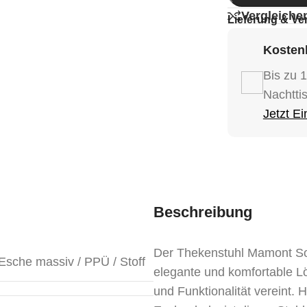
Vergleiche
Lieferung & Ve
Kostenl
Bis zu 
Nachtti
Jetzt E
Beschreibung
Der Thekenstuhl Mamont Sof
Esche massiv / PPÜ / Stoff
elegante und komfortable Lösu
und Funktionalität vereint. 