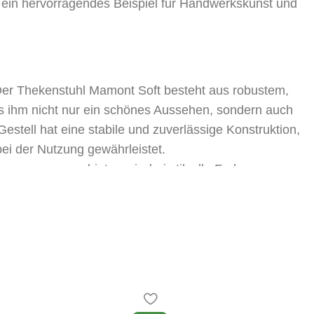
l ein hervorragendes Beispiel für Handwerkskunst und
 Der Thekenstuhl Mamont Soft besteht aus robustem,
s ihm nicht nur ein schönes Aussehen, sondern auch
 Gestell hat eine stabile und zuverlässige Konstruktion,
bei der Nutzung gewährleistet.
agerprogramm bieten wir drei stilvolle Farben an, aus
ignete für Ihr Interieur auswählen können: Schwarz,
he. Der schwarze Stuhl verleiht Ihrer Einrichtung
ote, während die natürliche Farbe die Schönheit des
enlehne des Stuhls sind mit hochwertigem Stoff
d Stil verleiht. Der Stoff ist abriebfest und leicht zu
bensdauer des Stuhls gewährleistet.