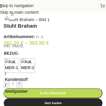
Skip to navigation
Startseite
>
Shop
>
Wohnen
>
Stuhl Braham
Skip to main content
Klick zum Vergrößern
Stuhl Braham
Artikelnummer:
n. v.
361,20
€
–
382,80
€
inkl. MwSt.
BEZUG
-
+
In den Warenkorb
Jetzt kaufen