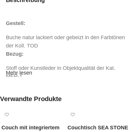
Beschreibung
Gestell:
Buche natur lackiert oder gebeizt in den Farbtönen
der Koll. TOD
Bezug:
Stoff oder Kunstleder in Objektqualität der Kat.
Mehr lesen
MER-1
Stoff oder Kunstleder in Objektqualität der Kat.
MER-2
Verwandte Produkte
Weißpolsterung*
tapeziert mit Ihrem beigestelltem Eigenbezug*
Abmessungen:
Breite 48 cm, Tiefe 53 cm, Sitzhöhe 46 cm,
Couch mit integriertem
Couchtisch SEA STONE