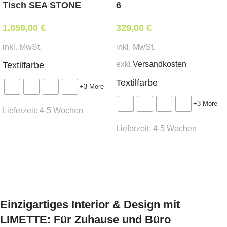
Gesamthöhe 91 cm
Tisch SEA STONE
6
1.059,00
Mindestbestellmenge:
€
329,00
€
10 Stk.
inkl. MwSt.
inkl. MwSt.
exkl.
Versandkosten
Textilfarbe
Stoffbedarf:
(für Weißpolsterung / beigestellten
Bezug)
Textilfarbe
+3 More
0,7 lfm
+3 More
Lieferzeit:
4-5 Wochen
Lieferzeit:
Lieferzeit:
4-5 Wochen
Ausführung wählen
ca.
6 Wochen
Ausführung wählen
* Preis ident wie Bezug Kat. MER-1
Einzigartiges Interior & Design mit
LIMETTE: Für Zuhause und Büro