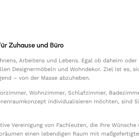
 Für Zuhause und Büro
Wohnens, Arbeitens und Lebens. Egal ob daheim ode
llen Designermöbeln und Wohndekor. Ziel ist es, si
lgend – von der Masse abzuheben.
Vorzimmer, Wohnzimmer, Schlafzimmer, Badezimme
Innenraumkonzept individualisieren möchten, sind S
ative Vereinigung von Fachleuten, die Ihre Wünsche
roräumen einen lebendigen Raum mit maßgefertigt