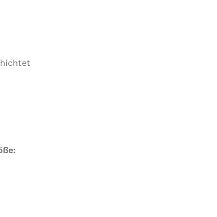
hichtet
öße:
e: