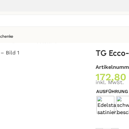
chenke
-R-Bar-FR – Edelstahl
TG Ecco-
Artikelnumm
172,8
inkl. MwSt.
AUSFÜHRUNG