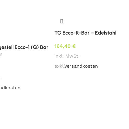
TG Ecco-R-Bar – Edelstahl
be
164,40
€
gestell Ecco-1 (Q) Bar
r
inkl. MwSt.
exkl.
Versandkosten
le Lagermenge erfragen)
.
ndkosten