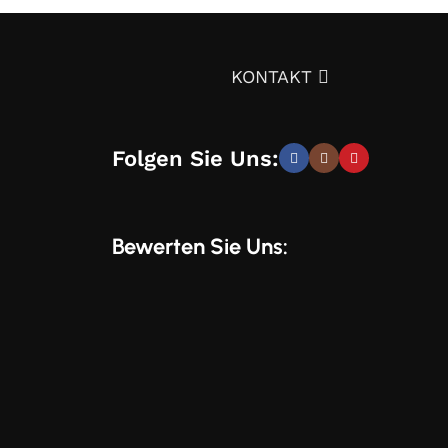
ignprojekts über die Auswahl von Möbeln,
KONTAKT
tät – und trotzdem günstig.
Überzeugen Sie sich
Folgen Sie Uns:
elegante, moderne und stilvolle Lösungen, die Sie
Bewerten Sie Uns:
und Wünschen zu entwickeln. Sie erhalten speziell
 unserem Online-Shop verwenden. Mit uns können
 Aussehen, sondern auch eine gesunde Umgebung in