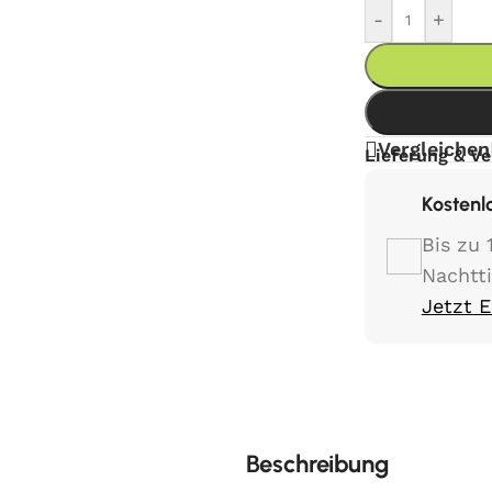
-
+
Vergleichen
Lieferung & V
Kostenl
Bis zu 
Nachtt
Jetzt 
Beschreibung