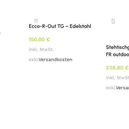
Säule: Ø 7,6 cm
Besonderheit:
Ecco-R-Out TG – Edelstahl
integrierter Fußring
–
150,00
€
Niveau-Ausgleichsschrau
Stehtisch
Mindestbestellmenge:
inkl. MwSt.
FR outdoo
1 Stk.
exkl.
Versandkosten
238,80
€
Lieferzeit:
prompt verfügbar (aktuel
inkl. MwSt
exkl.
Versa
Downloads:
Fotos