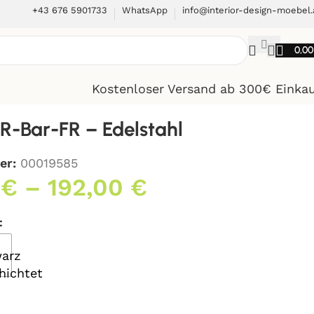
+43 676 5901733
WhatsApp
info@interior-design-moebel.
0,0
Kostenloser Versand ab 300€ Einka
R-Bar-FR – Edelstahl
er:
00019585
0
€
–
192,00
€