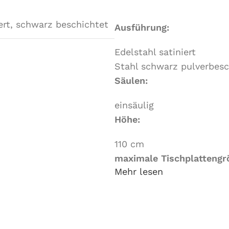
ert
,
schwarz beschichtet
Ausführung:
Edelstahl satiniert
Stahl schwarz pulverbesc
Säulen:
einsäulig
Höhe:
110 cm
maximale Tischplattengr
Mehr lesen
Ø 80 cm
Maße Bodenplatte / Säul
Bodenplatte: Ø 50 cm