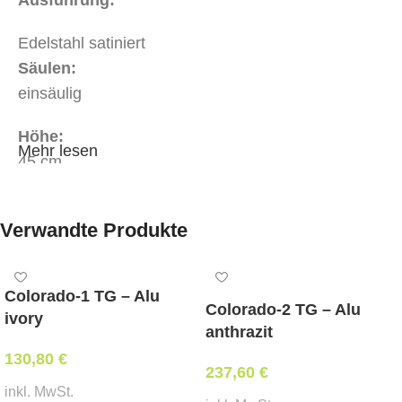
Edelstahl satiniert
Säulen:
einsäulig
Höhe:
Mehr lesen
45 cm
Maße Bodenplatte / Säule:
Verwandte Produkte
Ø 45 cm / Ø 6 cm
maximale Tischplattengröße:
Colorado-1 TG – Alu
Ø 80 cm
Colorado-2 TG – Alu
ivory
anthrazit
Besonderheit:
130,80
€
Niveau-Ausgleichsschrauben
237,60
€
inkl. MwSt.