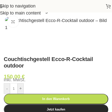
Skip to navigation
hgestelle
>
Couchtischgestell Ecco-R-Cocktail outdoor
Skip to main content
Klick zum Vergrößern
Couchtischgestell Ecco-R-Cocktail
outdoor
150,00
€
inkl. MwSt.
-
+
In den Warenkorb
Jetzt kaufen