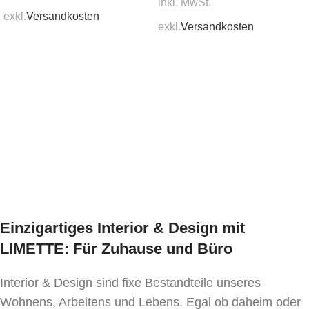
inkl. MwSt.
Mindestbestellmenge:
exkl.
Versandkosten
1 Stk.
exkl.
Versandkosten
In den Warenkorb
In den Warenkorb
Lieferzeit:
prompt verfügbar (aktuelle Lagermenge erfragen)
Downloads:
Fotos
Einzigartiges Interior & Design mit
LIMETTE: Für Zuhause und Büro
Interior & Design sind fixe Bestandteile unseres
Wohnens, Arbeitens und Lebens. Egal ob daheim oder